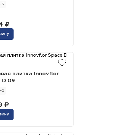
-3
4 ₽
зину
вая плитка Innovflor
 D 09
-2
9 ₽
зину