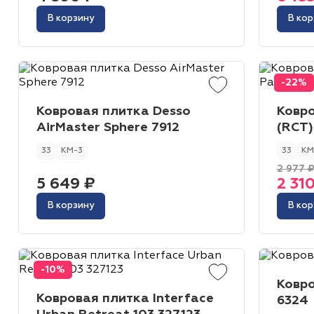
В корзину
В кор
-22%
Ковровая плитка Desso
Ковр
AirMaster Sphere 7912
(RCT)
33
КМ-3
33
КМ
2 977 
5 649 ₽
2 31
В корзину
В кор
-10%
Ковро
Ковровая плитка Interface
6324