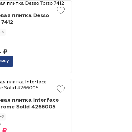
вая плитка Desso
 7412
Жёлтый
Серый
-3
Розовый
Белый
4 ₽
зину
инотеатр
Бильярдная
 площадь
Сцена
вая плитка Interface
адка
hrome Solid 4266005
-3
₽
3 ₽