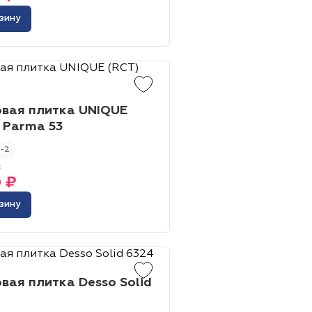
зину
овая плитка UNIQUE
 Parma 53
-2
₽
0 ₽
зину
вая плитка Desso Solid