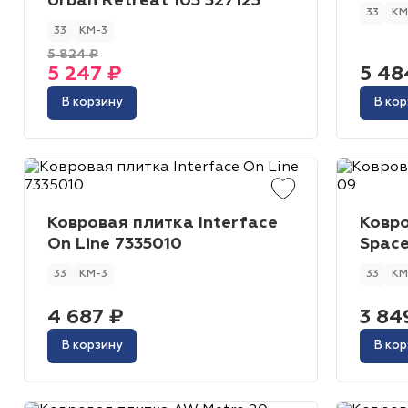
Urban Retreat 103 327123
33
КМ
33
КМ-3
5 824 ₽
5 247 ₽
5 48
В корзину
В кор
Ковровая плитка Interface
Ковро
On Line 7335010
Space
33
КМ-3
33
КМ
4 687 ₽
3 84
В корзину
В кор