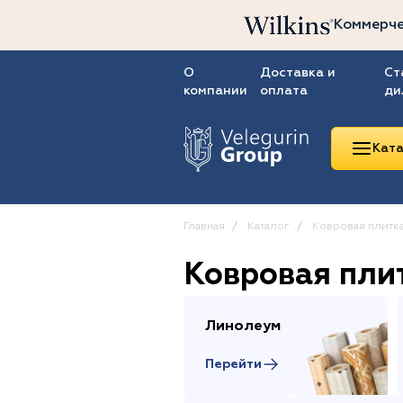
Коммерче
О
Доставка и
Ст
компании
оплата
ди
Ката
Главная
Каталог
Ковровая плитк
Ковровая пли
Линолеум
Ковролин
Ковровая плитка
Линолеум
ПВХ-плитка
Перейти
Сопутствующие
товары