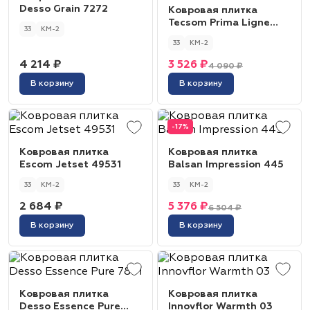
Desso Grain 7272
Ковровая плитка
Tecsom Prima Ligne
33
КМ-2
00937 Blue Grey
33
КМ-2
4 214 ₽
3 526 ₽
4 090 ₽
В корзину
В корзину
-17%
Ковровая плитка
Ковровая плитка
Escom Jetset 49531
Balsan Impression 445
33
КМ-2
33
КМ-2
2 684 ₽
5 376 ₽
6 504 ₽
В корзину
В корзину
Ковровая плитка
Ковровая плитка
Desso Essence Pure
Innovflor Warmth 03