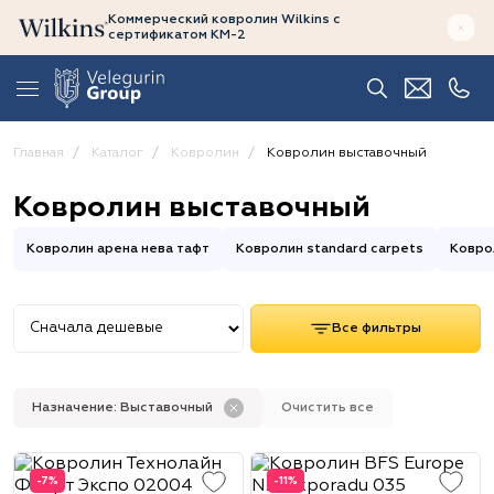
Коммерческий ковролин Wilkins
с
сертификатом
КМ-2
Главная
Каталог
Ковролин
Ковролин выставочный
Ковролин выставочный
Ковролин арена нева тафт
Ковролин standard carpets
Ковро
Все фильтры
Назначение: Выставочный
Очистить все
-7%
-11%