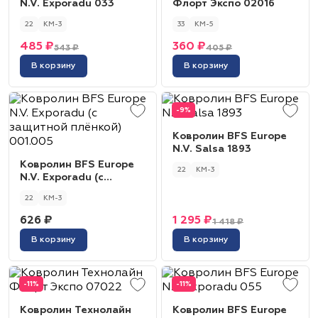
N.V. Exporadu 033
Флорт Экспо 02016
22
КМ-3
33
КМ-5
485 ₽
360 ₽
543 ₽
405 ₽
В корзину
В корзину
-9%
Ковролин BFS Europe
N.V. Salsa 1893
Ковролин BFS Europe
22
КМ-3
N.V. Exporadu (с
защитной плёнкой)
22
КМ-3
001.005
626 ₽
1 295 ₽
1 418 ₽
В корзину
В корзину
-11%
-11%
Ковролин Технолайн
Ковролин BFS Europe