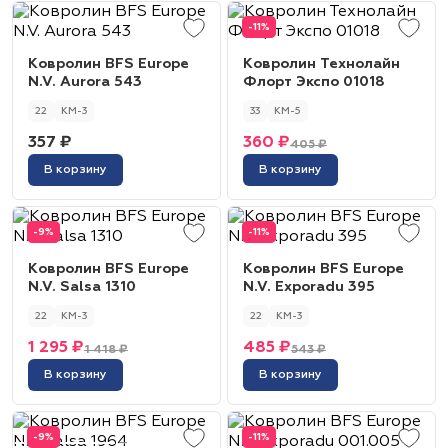
-11%
Ковролин BFS Europe
Ковролин Технолайн
N.V. Aurora 543
Флорт Экспо 01018
22
КМ-3
33
КМ-5
357 ₽
360 ₽
405 ₽
В корзину
В корзину
-9%
-11%
Ковролин BFS Europe
Ковролин BFS Europe
N.V. Salsa 1310
N.V. Exporadu 395
22
КМ-3
22
КМ-3
1 295 ₽
485 ₽
1 418 ₽
543 ₽
В корзину
В корзину
-9%
-11%