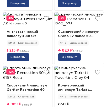
В корзину
В корзину
-8%
-6%
Антистатический
Сценический линолеум
линолеум Juteks
Grabo Evidance 60
Premium AS Nevada 2
1290_275
КМ-2
Коммерческий
КМ-2
Сценический
1 215 ₽
4 823 ₽
1 323 ₽
5 131 ₽
В корзину
В корзину
-12%
Спортивный линолеум
Коммерческий
Gerflor Recreation 60
линолеум Tarkett
uni 6157 Rosa
Travertine Grey 04
КМ-2
Спортивный
КМ-2
Коммерческий
4 969 ₽
850 ₽
5 665 ₽