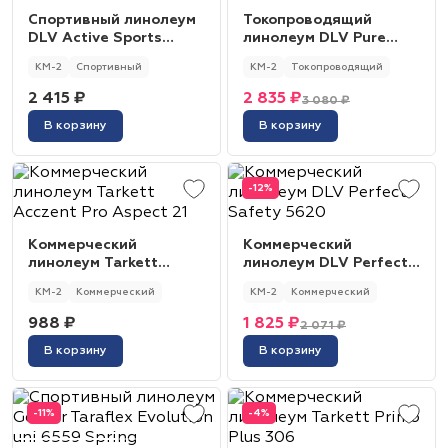
Спортивный линолеум
Токопроводящий
DLV Active Sports
линолеум DLV Pure
Multisport 6.0 Blue
Space Conductive 818
КМ-2
Спортивный
КМ-2
Токопроводящий
2 415 ₽
2 835 ₽
3 080 ₽
В корзину
В корзину
-12%
Коммерческий
Коммерческий
линолеум Tarkett
линолеум DLV Perfect
Acczent Pro Aspect 21
Safety 5620
КМ-2
Коммерческий
КМ-2
Коммерческий
988 ₽
1 825 ₽
2 071 ₽
В корзину
В корзину
-11%
-4%