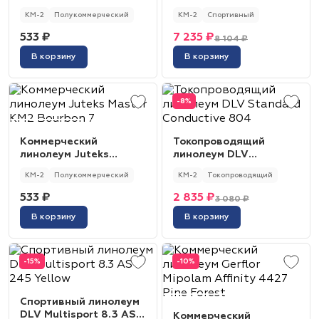
Master KM2 Gloster 4
Evolution uni 6570 Mint
КМ-2
Полукоммерческий
КМ-2
Спортивный
Green
533 ₽
7 235 ₽
8 104 ₽
В корзину
В корзину
-8%
Коммерческий
Токопроводящий
линолеум Juteks
линолеум DLV
Master KM2 Bourbon 7
Standard Conductive
КМ-2
Полукоммерческий
КМ-2
Токопроводящий
804
533 ₽
2 835 ₽
3 080 ₽
В корзину
В корзину
-15%
-10%
Спортивный линолеум
DLV Multisport 8.3 AS
Коммерческий