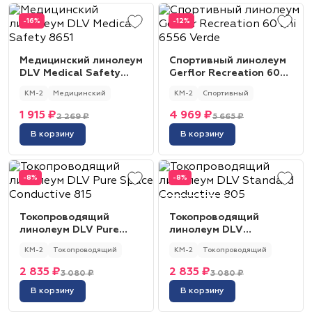
-16%
-12%
Медицинский линолеум
Спортивный линолеум
DLV Medical Safety
Gerflor Recreation 60
8651
uni 6556 Verde
КМ-2
Медицинский
КМ-2
Спортивный
1 915 ₽
4 969 ₽
2 269 ₽
5 665 ₽
В корзину
В корзину
-8%
-8%
Токопроводящий
Токопроводящий
линолеум DLV Pure
линолеум DLV
Space Conductive 815
Standard Conductive
КМ-2
Токопроводящий
КМ-2
Токопроводящий
805
2 835 ₽
2 835 ₽
3 080 ₽
3 080 ₽
В корзину
В корзину