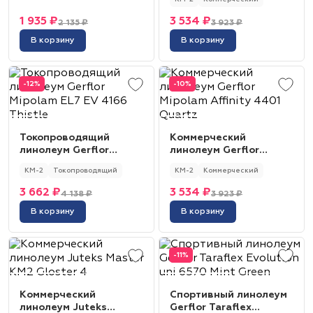
Amethyst
1 935 ₽
3 534 ₽
2 135 ₽
3 923 ₽
В корзину
В корзину
-12%
-10%
Токопроводящий
Коммерческий
линолеум Gerflor
линолеум Gerflor
Mipolam EL7 EV 4166
Mipolam Affinity 4401
КМ-2
Токопроводящий
КМ-2
Коммерческий
Thistle
Quartz
3 662 ₽
3 534 ₽
4 138 ₽
3 923 ₽
В корзину
В корзину
-11%
Коммерческий
Спортивный линолеум
линолеум Juteks
Gerflor Taraflex