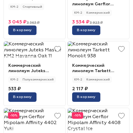
245 Yellow
линолеум Gerflor
КМ-2
Спортивный
Mipolam Affinity 4427
КМ-2
Коммерческий
Pine Forest
3 045 ₽
3 534 ₽
3 563 ₽
3 923 ₽
В корзину
В корзину
Коммерческий
Коммерческий
линолеум Juteks
линолеум Tarkett
Master KM2 Havanna
Monolit 938
КМ-2
Полукоммерческий
КМ-2
Коммерческий
Oak 11
533 ₽
2 117 ₽
В корзину
В корзину
-10%
-10%