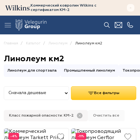
Коммерческий ковролин Wilkins
с
сертификатом
КМ-2
Главная
Каталог
Линолеум
Линолеум км2
Линолеум км2
Линолеум для спортзала
Промышленный линолеум
Токопро
Все фильтры
Класс пожарной опасности: КМ-2
Очистить все
-4%
-11%