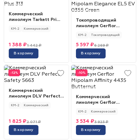
Коммерческий
линолеум Tarkett Primo
Токопроводящий
Plus 313
линолеум Gerflor
КМ-2
Коммерческий
Mipolam Elegance EL5
КМ-2
Токопроводящий
EV 0355 Green
1 388 ₽
5 597 ₽
1 442 ₽
6 269 ₽
В корзину
В корзину
-12%
-10%
Коммерческий
линолеум DLV Perfect
Коммерческий
Safety 5663
линолеум Gerflor
КМ-2
Коммерческий
Mipolam Affinity 4435
КМ-2
Коммерческий
Butternut
1 825 ₽
3 534 ₽
2 071 ₽
3 923 ₽
В корзину
В корзину