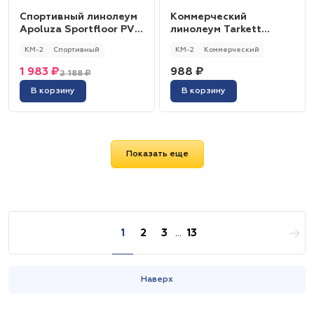
Спортивный линолеум
Коммерческий
Apoluza Sportfloor PVC
линолеум Tarkett
GEM 6.5 Красный
Acczent Pro Aspect 3
КМ-2
Спортивный
КМ-2
Коммерческий
1 983 ₽
988 ₽
2 188 ₽
В корзину
В корзину
Показать еще
1
2
3
...
13
Наверх