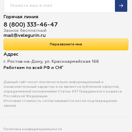
Горячая линия
8 (800) 333-46-47
Звонок бесплатный
mail@velegurin.ru
Перезвоните мне
Адрес
г. Ростов-на-Дону, ул. Красноармейская 168
Работаем по всей РФ и СНГ
Данный сайт носит исключительно информационный и
ознакомительный характер и не является публичной офертой,
определяемой положениями Статьи 437 Гражданского кодекса
Российской Федерации.
Итоговая стоимость согласовывается после подтверждения
заказа.
Политика конфиденциальности