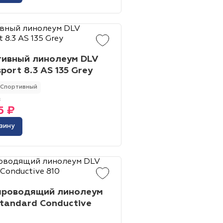
Жёлтый
Серый
тивный линолеум DLV
sport 8.3 AS 135 Grey
Розовый
Белый
Спортивный
₽
5 ₽
инотеатр
Бильярдная
зину
 площадь
Сцена
адка
проводящий линолеум
tandard Conductive