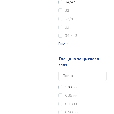
34/43
32
32/41
33
34 / 43
Еще 4
Толщина защитного
слоя
1.20 мм
0.35 мм
0.40 мм
0.50 мм