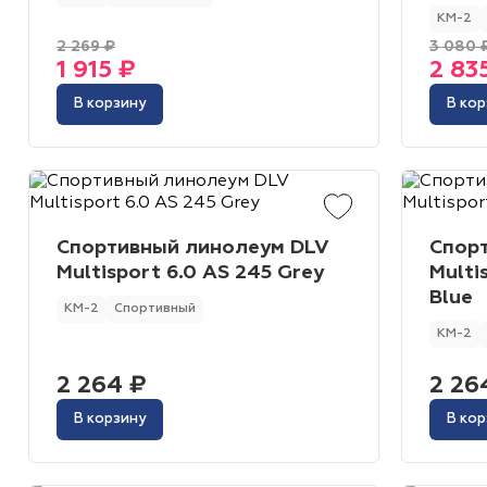
КМ-2
2 269 ₽
3 080 
1 915 ₽
2 83
В корзину
В кор
Спортивный линолеум DLV
Спор
Multisport 6.0 AS 245 Grey
Multi
Blue
КМ-2
Спортивный
КМ-2
2 264 ₽
2 26
В корзину
В кор