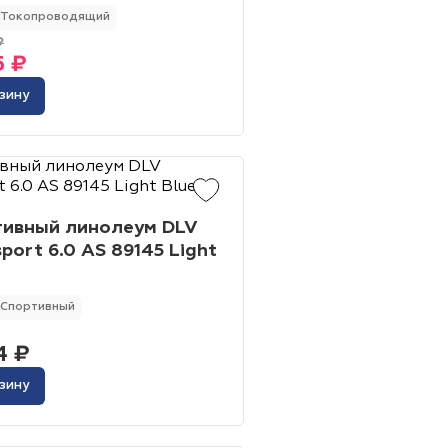
Токопроводящий
₽
5 ₽
зину
тивный линолеум DLV
sport 6.0 AS 89145 Light
Спортивный
4 ₽
зину