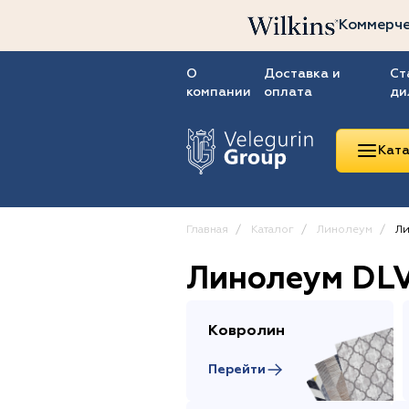
Коммерче
О
Доставка и
Ст
компании
оплата
ди
Ката
Главная
Каталог
Линолеум
Ли
Линолеум DL
Линолеум
Ковролин
Ковровая плитка
Ковролин
ПВХ-плитка
Перейти
Сопутствующие
товары