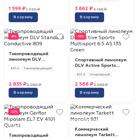
Thistle
1 599 ₽
3 662 ₽
1 740 ₽
4 138 ₽
В корзину
В корзину
-8%
-16%
Токопроводящий
линолеум DLV
Спортивный линолеум
Standard Conductive
DLV Active Sports
КМ-2
Токопроводящий
809
Multisport 6.5 AS 135
КМ-2
Спортивный
Green
2 835 ₽
2 588 ₽
3 080 ₽
3 093 ₽
В корзину
В корзину
-12%
Коммерческий
линолеум Tarkett
Токопроводящий