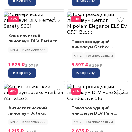
В корзину
В корзину
-12%
-11%
Коммерческий
линолеум DLV Perfect
Токопроводящий
Safety 5601
линолеум Gerflor
КМ-2
Коммерческий
Mipolam Elegance EL5
КМ-2
Токопроводящий
EV 0351 Black
1 825 ₽
5 597 ₽
2 071 ₽
6 269 ₽
В корзину
В корзину
-8%
-8%
Антистатический
Токопроводящий
линолеум Juteks
линолеум DLV Pure
Premium AS Falco 2
Space Conductive 816
КМ-2
Коммерческий
КМ-2
Токопроводящий
1 215 ₽
2 835 ₽