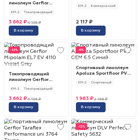
Monolit 931
линолеум Gerflor
КМ-2
Коммерческий
Mipolam EL7 EV 4101
КМ-2
Токопроводящий
Quartz
3 662 ₽
2 117 ₽
4 138 ₽
В корзину
В корзину
-12%
-9%
Спортивный линолеум
Apoluza Sportfloor PVC
Токопроводящий
GEM 6.5 Синий
линолеум Gerflor
КМ-2
Спортивный
Mipolam EL7 EV 4110
КМ-2
Токопроводящий
Violet Grey
3 662 ₽
1 983 ₽
4 138 ₽
2 188 ₽
В корзину
В корзину
-12%