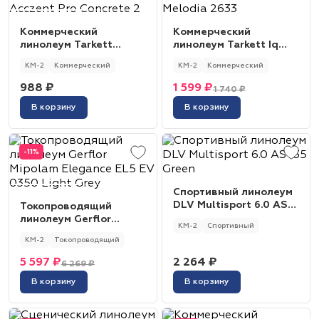
Коммерческий
Коммерческий
линолеум Tarkett
линолеум Tarkett Iq
Acczent Pro Concrete 2
Melodia 2633
КМ-2
Коммерческий
КМ-2
Коммерческий
988 ₽
1 599 ₽
1 740 ₽
В корзину
В корзину
-11%
Спортивный линолеум
DLV Multisport 6.0 AS
Токопроводящий
135 Green
линолеум Gerflor
КМ-2
Спортивный
Mipolam Elegance EL5
КМ-2
Токопроводящий
EV 0350 Light Grey
5 597 ₽
2 264 ₽
6 269 ₽
В корзину
В корзину