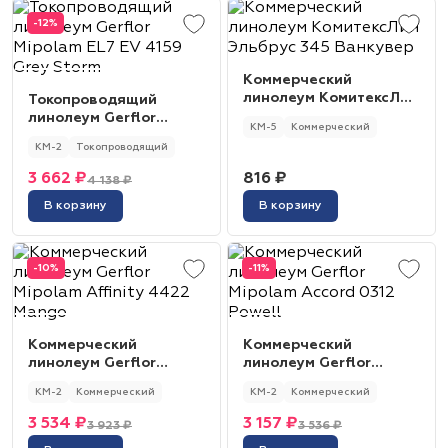
-12%
Коммерческий
линолеум КомитексЛин
Токопроводящий
Эльбрус 345 Ванкувер
линолеум Gerflor
КМ-5
Коммерческий
Mipolam EL7 EV 4159
КМ-2
Токопроводящий
Grey Storm
3 662 ₽
816 ₽
4 138 ₽
В корзину
В корзину
-10%
-11%
Коммерческий
Коммерческий
линолеум Gerflor
линолеум Gerflor
Mipolam Affinity 4422
Mipolam Accord 0312
КМ-2
Коммерческий
КМ-2
Коммерческий
Mango
Powell
3 534 ₽
3 157 ₽
3 923 ₽
3 536 ₽