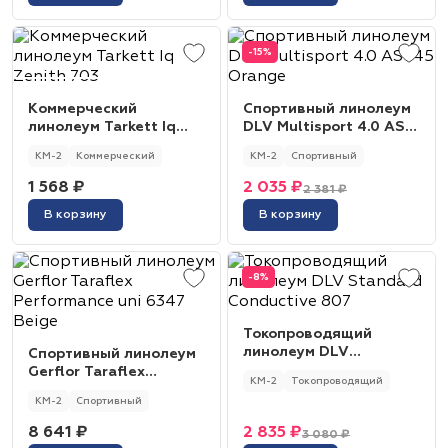
-15%
Коммерческий
Спортивный линолеум
линолеум Tarkett Iq
DLV Multisport 4.0 AS
Zenith 703
145 Orange
КМ-2
Коммерческий
КМ-2
Спортивный
1 568 ₽
2 035 ₽
2 381 ₽
В корзину
В корзину
-8%
Токопроводящий
линолеум DLV
Спортивный линолеум
Standard Conductive
Gerflor Taraflex
КМ-2
Токопроводящий
807
Performance uni 6347
КМ-2
Спортивный
Beige
8 641 ₽
2 835 ₽
3 080 ₽