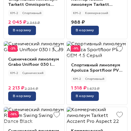
Tarkett Omnisports
линолеум Tarkett
Action 40 Royal Blue
Acczent Pro Aspect 4
КМ-2
Спортивный
КМ-2
Коммерческий
2 045 ₽
988 ₽
2 345 ₽
В корзину
В корзину
-2%
-9%
Сценический линолеум
Grabo Unifloor 030 I
Спортивный линолеум
3089
Apoluza Sportfloor PVC
КМ-2
Сценический
GEM 4.5 Серый
КМ-2
Спортивный
2 213 ₽
1 518 ₽
2 254 ₽
1 675 ₽
В корзину
В корзину
-16%