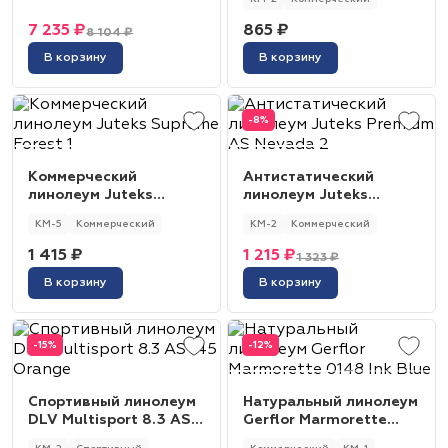
3,00 м) Toledo 8
7 235 ₽
865 ₽
8 104 ₽
В корзину
В корзину
-8%
Коммерческий
Антистатический
линолеум Juteks
линолеум Juteks
Supreme Forest 1
Premium AS Nevada 2
КМ-5
Коммерческий
КМ-2
Коммерческий
1 415 ₽
1 215 ₽
1 323 ₽
В корзину
В корзину
-15%
-12%
Спортивный линолеум
Натуральный линолеум
DLV Multisport 8.3 AS
Gerflor Marmorette
145 Orange
0148 Ink Blue