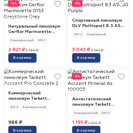
-12%
-15%
Спортивный линолеум
DLV Multisport 8.3 AS
Натуральный линолеум
160 Purple
Gerflor Marmorette
КМ-2
Спортивный
0153 Greystone Grey
Коммерческий
КМ-1
2 821 ₽
3 045 ₽
3 188 ₽
3 563 ₽
В корзину
В корзину
-9%
Коммерческий
линолеум Tarkett
Антистатический
Acczent Pro Concrete 2
линолеум Tarkett
КМ-2
Коммерческий
Acczent Mineral As
Коммерческий
КМ-5
100003
988 ₽
1 195 ₽
1 320 ₽
В корзину
В корзину