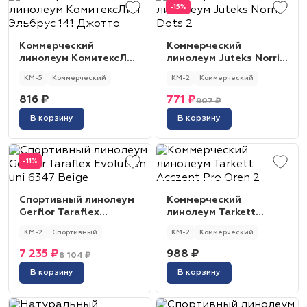
-15%
Коммерческий
Коммерческий
линолеум КомитексЛин
линолеум Juteks Norris
Эльбрус 141 Джотто
Dots 2
КМ-5
Коммерческий
КМ-2
Коммерческий
816 ₽
771 ₽
907 ₽
В корзину
В корзину
-11%
Спортивный линолеум
Коммерческий
Gerflor Taraflex
линолеум Tarkett
Evolution uni 6347
Acczent Pro Oren 2
КМ-2
Спортивный
КМ-2
Коммерческий
Beige
7 235 ₽
988 ₽
8 104 ₽
В корзину
В корзину