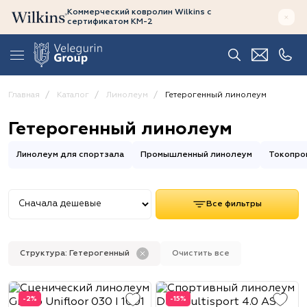
Коммерческий ковролин Wilkins
с
сертификатом
КМ-2
Главная
Каталог
Линолеум
Гетерогенный линолеум
Гетерогенный линолеум
Линолеум для спортзала
Промышленный линолеум
Токопро
Все фильтры
Структура: Гетерогенный
Очистить все
-2%
-15%