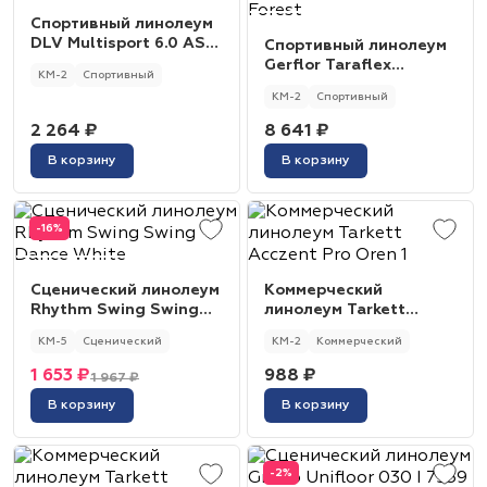
Спортивный линолеум
DLV Multisport 6.0 AS
Спортивный линолеум
135 Grey
Gerflor Taraflex
КМ-2
Спортивный
Performance uni 6557
КМ-2
Спортивный
Forest
2 264 ₽
8 641 ₽
В корзину
В корзину
-16%
Сценический линолеум
Коммерческий
Rhythm Swing Swing
линолеум Tarkett
Dance White
Acczent Pro Oren 1
КМ-5
Сценический
КМ-2
Коммерческий
1 653 ₽
988 ₽
1 967 ₽
В корзину
В корзину
-2%