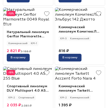
-12%
Коммерческий
линолеум КомитексЛин
Натуральный линолеум
Эльбрус 142 Джотто
Gerflor Marmorette
КМ-5
Коммерческий
0049 Royal Blue
Коммерческий
КМ-1
2 821 ₽
816 ₽
3 188 ₽
В корзину
В корзину
-15%
Спортивный линолеум
Коммерческий
DLV Multisport 4.0 AS
линолеум Tarkett
255 Blue
Acczent Forto Nara 4
КМ-2
Спортивный
КМ-2
Коммерческий
2 035 ₽
1 395 ₽
2 381 ₽