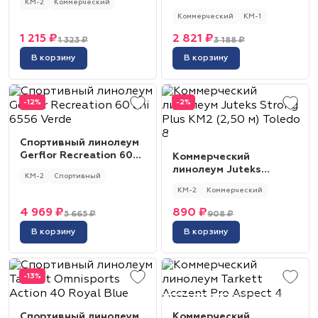
КМ-2
Коммерческий
0045 Sand Beige
Коммерческий
КМ-1
1 215 ₽
2 821 ₽
1 323 ₽
3 188 ₽
В корзину
В корзину
-12%
-2%
Спортивный линолеум
Gerflor Recreation 60
Коммерческий
uni 6556 Verde
линолеум Juteks
КМ-2
Спортивный
Strong Plus КМ2 (2,50
КМ-2
Коммерческий
м) Toledo 8
4 969 ₽
890 ₽
5 665 ₽
908 ₽
В корзину
В корзину
-13%
Спортивный линолеум
Коммерческий