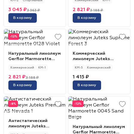
КМ-2
Спортивный
Коммерческий
КМ-1
3 045 ₽
2 821 ₽
3 563 ₽
3 188 ₽
В корзину
В корзину
-12%
Натуральный линолеум
Коммерческий
Gerflor Marmorette
линолеум Juteks
0128 Violet
Supreme Forest 3
Коммерческий
КМ-1
КМ-5
Коммерческий
2 821 ₽
1 415 ₽
3 188 ₽
В корзину
В корзину
-8%
-12%
Антистатический
линолеум Juteks
Натуральный линолеум
Premium AS Nevada 1
Gerflor Marmorette