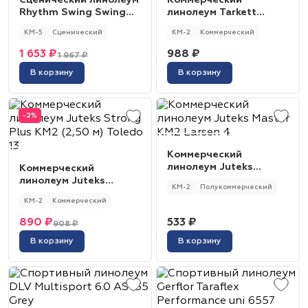
Сценический линолеум
Коммерческий
Rhythm Swing Swing
линолеум Tarkett
Dance Black
Acczent Pro Aspect 22
КМ-5
Сценический
КМ-2
Коммерческий
1 653 ₽
988 ₽
1 967 ₽
В корзину
В корзину
-2%
Коммерческий
линолеум Juteks
Коммерческий
Master KM2 Larsen 4
линолеум Juteks
КМ-2
Полукоммерческий
Strong Plus КМ2 (2,50
КМ-2
Коммерческий
м) Toledo 13
890 ₽
533 ₽
908 ₽
В корзину
В корзину