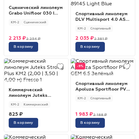
Сценический линолеум
Grabo Unifloor 030 I
Спортивный линолеум
1001
DLV Multisport 4.0 AS
КМ-2
Сценический
89145 Light Blue
КМ-2
Спортивный
2 213 ₽
2 035 ₽
2 254 ₽
2 381 ₽
В корзину
В корзину
-9%
Спортивный линолеум
Apoluza Sportfloor PVC
Коммерческий
GEM 6.5 Зелёный
линолеум Juteks
КМ-2
Спортивный
Strong Plus КМ2 (2,00 |
КМ-2
Коммерческий
3,50 | 4,00 м) Fresco 1
825 ₽
1 983 ₽
2 188 ₽
В корзину
В корзину