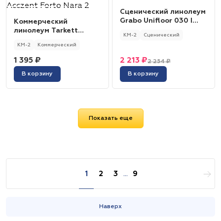
Сценический линолеум
Grabo Unifloor 030 I
Коммерческий
7539
линолеум Tarkett
КМ-2
Сценический
Acczent Forto Nara 2
КМ-2
Коммерческий
1 395 ₽
2 213 ₽
2 254 ₽
В корзину
В корзину
Показать еще
1
2
3
...
9
Наверх