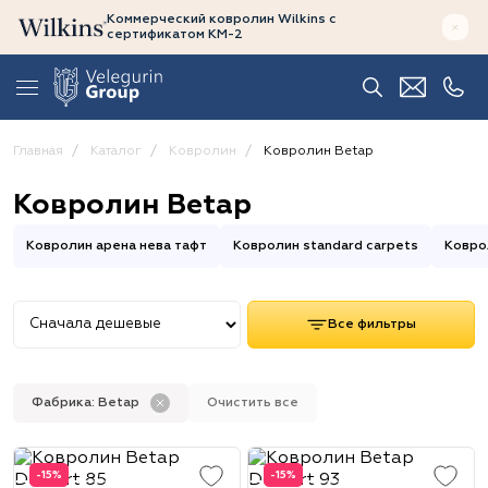
Коммерческий ковролин Wilkins
с
сертификатом
КМ-2
Главная
Каталог
Ковролин
Ковролин Betap
Ковролин Betap
Ковролин арена нева тафт
Ковролин standard carpets
Ковро
Все фильтры
Фабрика: Betap
Очистить все
-15%
-15%