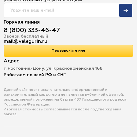
узнавать о новых услугах и акциях
Горячая линия
8 (800) 333-46-47
Звонок бесплатный
mail@velegurin.ru
Перезвоните мне
Адрес
г. Ростов-на-Дону, ул. Красноармейская 168
Работаем по всей РФ и СНГ
Данный сайт носит исключительно информационный и
ознакомительный характер и не является публичной офертой,
определяемой положениями Статьи 437 Гражданского кодекса
Российской Федерации.
Итоговая стоимость согласовывается после подтверждения
заказа.