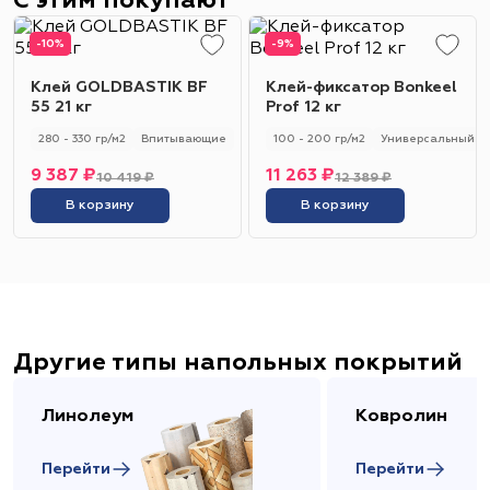
С этим покупают
-10%
-9%
Клей GOLDBASTIK BF
Клей-фиксатор Bonkeel
55 21 кг
Prof 12 кг
280 - 330 гр/м2
Впитывающие
100 - 200 гр/м2
Универсальный
9 387 ₽
11 263 ₽
10 419 ₽
12 389 ₽
В корзину
В корзину
Другие типы напольных покрытий
Линолеум
Ковролин
Перейти
Перейти