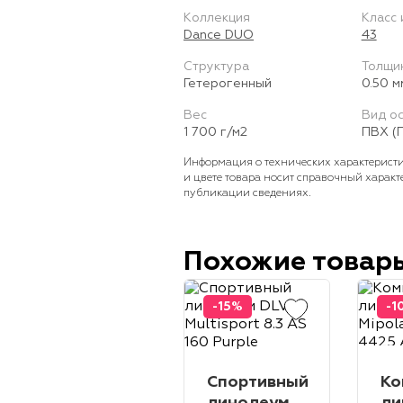
Коллекция
Класс 
Dance DUO
43
Структура
Толщи
Гетерогенный
0.50 м
Вес
Вид о
1 700 г/м2
ПВХ (
Информация о технических характеристи
и цвете товара носит справочный характ
публикации сведениях.
Похожие товар
-15%
-1
Спортивный
Ко