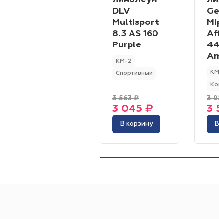
линолеум
ли
DLV
Ge
Multisport
Mi
8.3 AS 160
Af
Purple
44
Am
КМ-2
КМ
Спортивный
Ко
3 563 ₽
3 9
3 045 ₽
3 
В корзину
В