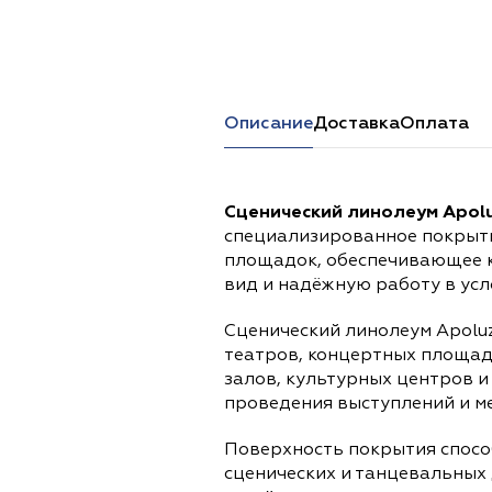
Перейти в каталог
Описание
Доставка
Оплата
Сценический линолеум Apolu
специализированное покрыти
площадок, обеспечивающее к
вид и надёжную работу в усл
Сценический линолеум Apoluz
театров, концертных площад
залов, культурных центров и
проведения выступлений и м
Поверхность покрытия спос
сценических и танцевальных