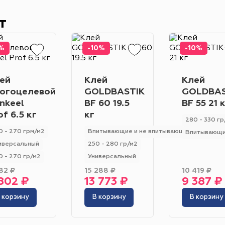
Класс износостойкости
Гетерогенный
Гомогенный
31
32
23
33
22
21
т
Цвет
%
-10%
-10%
Серо-синий
Красный
Песочный
Зелёный
Бежевый
Оранжевый
Чёрный
Голубой
ей
Клей
Клей
огоцелевой
GOLDBASTIK
GOLDBAS
Бирюзовый
Бнж
Пудровый
Коричневый
nkeel
BF 60 19.5
BF 55 21 
Область применения
of 6.5 кг
кг
280 - 330 гр
Гостиница
Отель
Офис
Бизнес-центр
К
0 - 270 грм/м2
Впитывающие и не впитывающие
Впитывающ
иверсальный
250 - 280 гр/м2
Ресторан
Кафе
Торговый центр
Торговая
0 - 270 гр/м2
Универсальный
Форум
Театр
Выставка
Концертная площ
82 ₽
15 288 ₽
10 419 ₽
802 ₽
13 773 ₽
9 387 ₽
 корзину
В корзину
В корзину