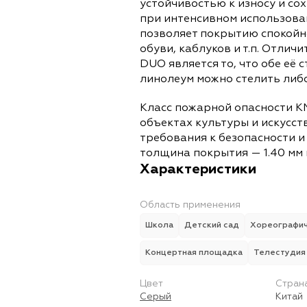
устойчивостью к износу и со
при интенсивном использова
позволяет покрытию спокойн
обуви, каблуков и т.п. Отли
DUO является то, что обе её 
линолеум можно стелить либо
Класс пожарной опасности К
объектах культуры и искусс
требования к безопасности 
толщина покрытия — 1.40 мм 
Характеристики
Область применения
Школа
Детский сад
Хореографич
Концертная площадка
Телестудия
Цвет
Стран
Серый
Китай