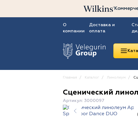
Коммерче
О
Доставка и
Ст
компании
оплата
ди
Ката
Главная
Каталог
Линолеум
Сц
Сценический линол
Линолеум
Артикул: 3000097
Ковролин
Ковровая плитка
ПВХ-плитка
Сопутствующие
товары