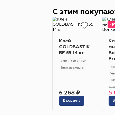
С этим покупаю
-9
Клей
Кл
GOLDBASTIK
мн
BF 55 14 кг
Bo
Pr
280 - 330 гр/м2
25
Впитывающие
Ун
25
6 3
6 268 ₽
5 
В корзину
В