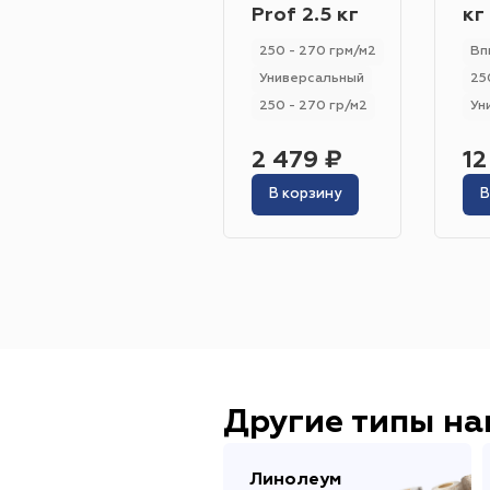
Prof 2.5 кг
кг
250 - 270 грм/м2
Вп
Универсальный
25
250 - 270 гр/м2
Ун
2 479 ₽
12
В корзину
В
Другие типы н
Линолеум