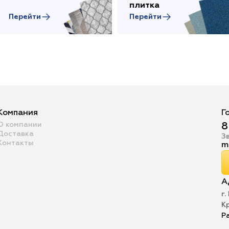
плитка
Перейти
Перейти
Компания
Г
О компании
8
Доставка
З
Контакты
m
А
г.
К
Р