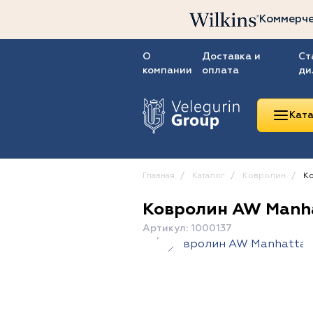
Коммерче
О
Доставка и
Ст
компании
оплата
ди
Ката
Главная
Каталог
Ковролин
Ко
Ковролин AW Manha
Линолеум
Артикул: 1000137
Ковролин
Ковровая плитка
ПВХ-плитка
Сопутствующие
товары