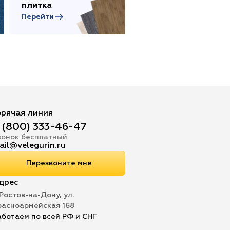
плитка
товары
Перейти
Перейти
орячая линия
 (800) 333-46-47
вонок бесплатный
ail@velegurin.ru
Перезвоните мне
дрес
 Ростов-на-Дону, ул.
расноармейская 168
аботаем по всей РФ и СНГ