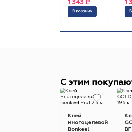
1 343 ₽
1 
В корзину
В
С этим покупаю
Клей
Кл
многоцелевой
GO
Bonkeel
BF