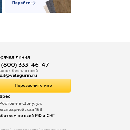
Перейти
Перейти
орячая линия
 (800) 333-46-47
вонок бесплатный
ail@velegurin.ru
Перезвоните мне
дрес
 Ростов-на-Дону, ул.
расноармейская 168
аботаем по всей РФ и СНГ