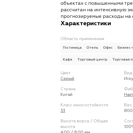
объектах с повышенными тре
рассчитан на интенсивную э
прогнозируемые расходы на 
Характеристики
Область применения
Гостиница
Отель
Офис
Бизнес-
Кафе
Торговый центр
Торговая 
Цвет
Вид
Серый
Иск
Страна
Фаб
Китай
Hai
Класс износостойкости
Вес 
33
800
Высота ворса / Общая
Сос
высота
100
4.00 / 8.00 мм