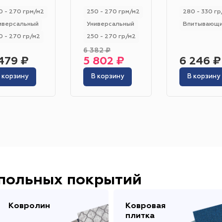
Гетерогенный
Гомогенный
Цвет
0 - 270 грм/м2
250 - 270 грм/м2
280 - 330 гр
иверсальный
Универсальный
Впитывающ
Серо-синий
Красный
Песочный
Зелёный
0 - 270 гр/м2
250 - 270 гр/м2
Бежевый
Оранжевый
Чёрный
Голубой
6 382 ₽
479 ₽
5 802 ₽
6 246 ₽
Бирюзовый
Бнж
Пудровый
Коричневый
 корзину
В корзину
В корзину
Область применения
Гостиница
Отель
Офис
Бизнес-центр
К
Ресторан
Кафе
Торговый центр
Торговая
Форум
Театр
Выставка
Концертная площ
апольных покрытий
Ковролин
Ковровая
плитка