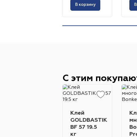
В корзину
В
С этим покупаю
Клей
Кл
GOLDBASTIK
мн
BF 57 19.5
Bo
кг
Pr