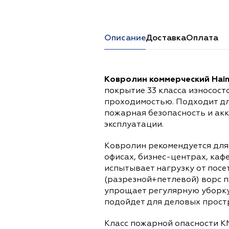
Перейти в каталог
Описание
Доставка
Оплата
Ковролин коммерческий Hai
покрытие 33 класса износост
проходимостью. Подходит дл
пожарная безопасность и ак
эксплуатации.
Ковролин рекомендуется для 
офисах, бизнес-центрах, каф
испытывает нагрузку от пос
(разрезной+петлевой) ворс 
упрощает регулярную уборку
подойдет для деловых прост
Класс пожарной опасности К