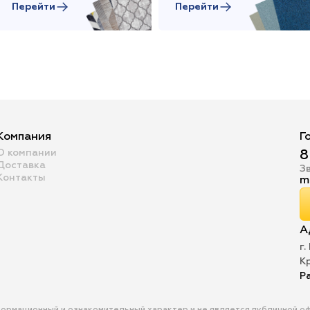
Перейти
Перейти
Компания
Г
О компании
8
Доставка
З
Контакты
m
А
г.
К
Р