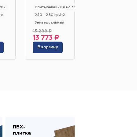
280 - 330 гр/м2
/м2
Впитывающие и не впитывающие
Впитывающие
ие
250 - 280 гр/м2
Жёлтый
Серый
Универсальный
Розовый
Белый
15 288 ₽
10 419 ₽
13 773 ₽
9 387 ₽
В корзину
В корзину
инотеатр
Бильярдная
 площадь
Сцена
адка
ПВХ-
Сопутствующие
плитка
товары