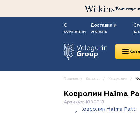
Коммерче
О
Доставка и
Ст
компании
оплата
ди
Ката
Главная
Каталог
Ковролин
Ко
Ковролин Haima Pa
Линолеум
Артикул: 1000019
Ковролин
Ковровая плитка
ПВХ-плитка
Сопутствующие
товары