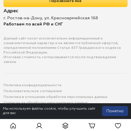
Перезвоните мне
Адрес
г. Ростов-на-Дону, ул. Красноармейская 168
Работаем по всей РФ и СНГ
Данный сайт носит исключительно информационный и
ознакомительный характер и не является публичной офертой,
определяемой положениями Статьи 437 Гражданского кодекса
Российской Федерации.
Итоговая стоимость согласовывается после подтверждения
заказа.
Политика конфиденциальности
Пользовательское соглашение
Политика в отношении обработки персональных данных
Согласие на обработку персональных данных
© 2013-2026 ООО «Велегурин Групп»
Мы используем файлы cookie, чтобы улучшить сайт
Понятно
для вас