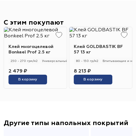
С этим покупают
Клей многоцелевой
Клей GOLDBASTIK BF
Bonkeel Prof 2.5 кг
57 13 кг
250 - 270 грм/м2
Универсальный
250 - 270 гр/м2
80 - 150 гр/м2
Впитывающие и не
2 479 ₽
8 213 ₽
В корзину
В корзину
Другие типы напольных покрытий