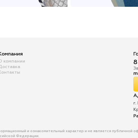
Компания
Г
О компании
8
Доставка
З
Контакты
m
А
г.
К
Р
формационный и ознакомительный характер и не является публичной 
ссийской Федерации.