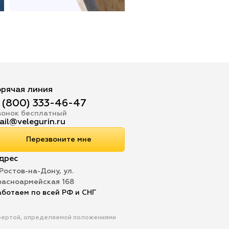
орячая линия
 (800) 333-46-47
вонок бесплатный
ail@velegurin.ru
Перезвоните мне
дрес
 Ростов-на-Дону, ул.
расноармейская 168
аботаем по всей РФ и СНГ
офертой, определяемой положениями