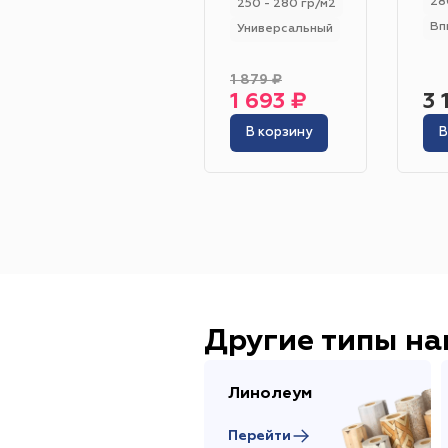
28
250 - 280 гр/м2
Вп
Универсальный
1 879 ₽
1 693 ₽
3 
В корзину
В
Другие типы н
Линолеум
Перейти