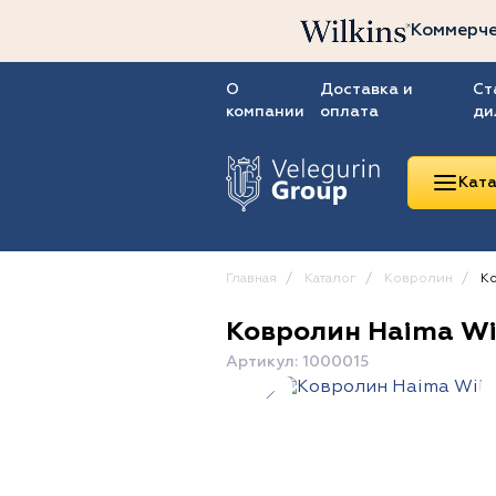
Коммерче
О
Доставка и
Ст
компании
оплата
ди
Ката
Главная
Каталог
Ковролин
Ко
Ковролин Haima Wi
Линолеум
Артикул: 1000015
Ковролин
Ковровая плитка
ПВХ-плитка
Сопутствующие
товары