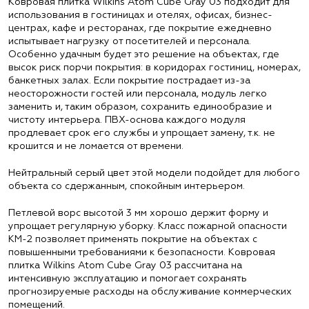
Ковровая плитка Wilkins Atom Cube Gray 03 подходит для
использования в гостиницах и отелях, офисах, бизнес-
центрах, кафе и ресторанах, где покрытие ежедневно
испытывает нагрузку от посетителей и персонала.
Особенно удачным будет это решение на объектах, где
высок риск порчи покрытия: в коридорах гостиниц, номерах,
банкетных залах. Если покрытие пострадает из-за
неосторожности гостей или персонала, модуль легко
заменить и, таким образом, сохранить единообразие и
чистоту интерьера. ПВХ-основа каждого модуля
продлевает срок его службы и упрощает замену, т.к. не
крошится и не ломается от времени.
Нейтральный серый цвет этой модели подойдет для любого
объекта со сдержанным, спокойным интерьером.
Петлевой ворс высотой 3 мм хорошо держит форму и
упрощает регулярную уборку. Класс пожарной опасности
КМ-2 позволяет применять покрытие на объектах с
повышенными требованиями к безопасности. Ковровая
плитка Wilkins Atom Cube Gray 03 рассчитана на
интенсивную эксплуатацию и помогает сохранять
прогнозируемые расходы на обслуживание коммерческих
помещений.