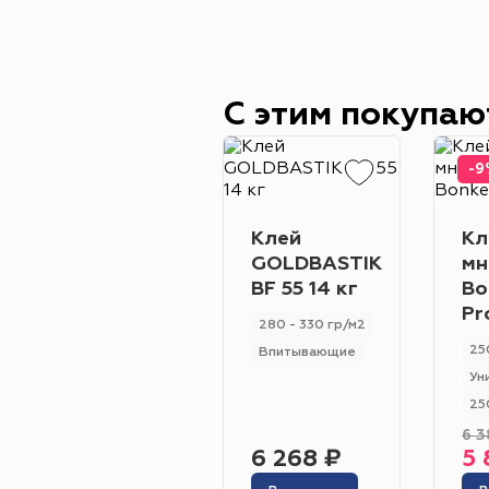
С этим покупаю
-9
Клей
Кл
GOLDBASTIK
мн
BF 55 14 кг
Bo
Pr
280 - 330 гр/м2
25
Впитывающие
Ун
25
6 3
6 268 ₽
5 