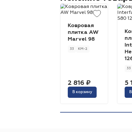
Ковровая
Ко
плитка AW
пл
Marvel 98
In
33
КМ-2
He
12
33
2 816 ₽
5 
В корзину
В