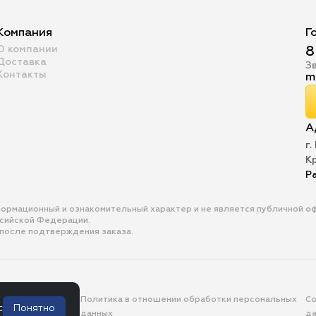
Компания
Г
О компании
8
Доставка
З
Контакты
m
А
г.
К
Р
формационный и ознакомительный характер и не является публичной 
ссийской Федерации.
 после подтверждения заказа.
тельское
Политика в отношении обработки персональных
Со
с
Понятно
ие
данных
д