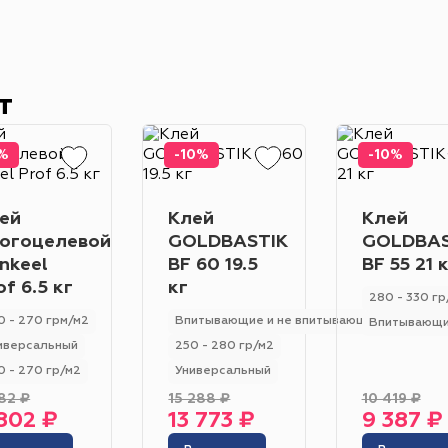
Класс износостойкости
Гетерогенный
Гомогенный
31
32
23
33
22
21
Цвет
т
Серо-синий
Красный
Песочный
Зелёный
Бежевый
Оранжевый
Чёрный
Голубой
%
-10%
-10%
Бирюзовый
Бнж
Пудровый
Коричневый
ей
Клей
Клей
Область применения
огоцелевой
GOLDBASTIK
GOLDBAS
Гостиница
Отель
Офис
Бизнес-центр
К
nkeel
BF 60 19.5
BF 55 21 
of 6.5 кг
кг
Ресторан
Кафе
Торговый центр
Торговая
280 - 330 гр
0 - 270 грм/м2
Впитывающие и не впитывающие
Впитывающ
Форум
Театр
Выставка
Концертная площ
иверсальный
250 - 280 гр/м2
0 - 270 гр/м2
Универсальный
82 ₽
15 288 ₽
10 419 ₽
802 ₽
13 773 ₽
9 387 ₽