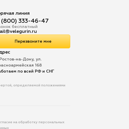
орячая линия
 (800) 333-46-47
вонок бесплатный
ail@velegurin.ru
Перезвоните мне
дрес
 Ростов-на-Дону, ул.
расноармейская 168
аботаем по всей РФ и СНГ
офертой, определяемой положениями
гласие на обработку персональных
анных