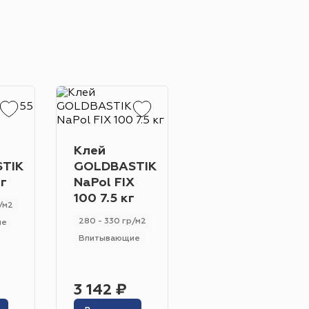
Жёлтый
Серый
Розовый
Белый
-11%
Клей
Клей
TIK
GOLDBASTIK
GOLDBASTIK
инотеатр
Бильярдная
кг
NaPol FIX
BF 60 6.5 кг
100 7.5 кг
 площадь
Сцена
/м2
Впитывающие и не вп
280 - 330 гр/м2
ие
250 - 280 гр/м2
адка
Впитывающие
Универсальный
5 213 ₽
3 142 ₽
4 614 ₽