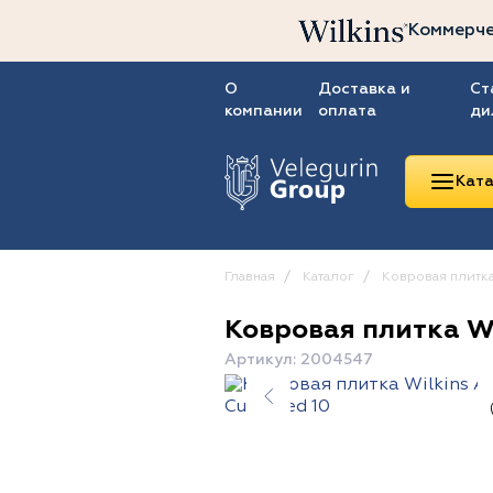
Коммерче
О
Доставка и
Ст
компании
оплата
ди
Ката
Главная
Каталог
Ковровая плитк
Ковровая плитка Wi
Линолеум
Артикул: 2004547
Ковролин
Ковровая плитка
ПВХ-плитка
Сопутствующие
товары