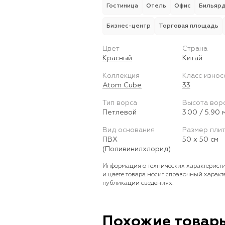
Гостиница
Отель
Офис
Бильяр
Бизнес-центр
Торговая площадь
Цвет
Страна
Красный
Китай
Коллекция
Класс износ
Atom Cube
33
Тип ворса
Высота вор
Петлевой
3.00 / 5.90 
Вид основания
Размер пли
ПВХ
50 х 50 см
(Поливинилхлорид)
Информация о технических характеристи
и цвете товара носит справочный характ
публикации сведениях.
Похожие товар