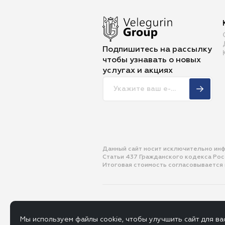
Подпишитесь на рассылку
чтобы
узнавать о новых
услугах и акциях
Данный сайт носит исключительно ин
Статьи 437 Гражданского кодекса Ро
Итоговая стоимость согласовывается
© 2013-2026 ООО «Велегурин Групп»
Политика
Пользова
Мы используем файлы cookie, чтобы улучшить сайт для ва
конфиденциальности
соглашен