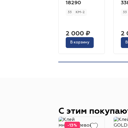
18290
33
33
КМ-2
33
2 000 ₽
2 
В корзину
В
С этим покупаю
-13%