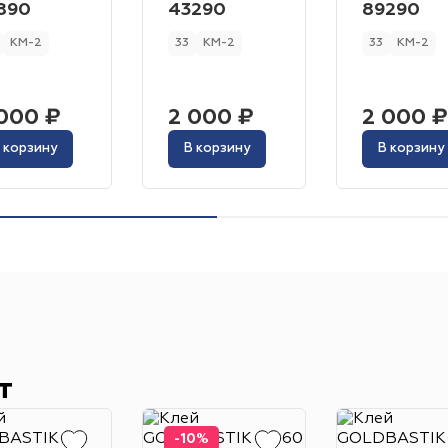
1.40 мм
Haima
Carus
0.65 мм
Betap
1.60 мм
Sintelon
1.20 мм
Balsan
0.70 мм
890
43290
89290
Гостиница
Отель
Офис
Бильярдная
Те
Общая толщина
КМ-2
33
КМ-2
33
КМ-2
0.35 мм
Нева Тафт
0.50 мм
Технолайн
2.00 мм
ITC
0.60 мм
Standart Carpet
0.40 мм
3.00 мм
4.00 мм
3.50 мм
2.10 мм
3.60 мм
Кафе
Ресторан
Бизнес-центр
Торговая п
Назначение
Balta
Condor
5.00 мм
Торговый центр
000 ₽
2 000 ₽
2 000 ₽
Сценический
Коммерческий
Медицинский
Ширина
Фаска
Цвет
 корзину
В корзину
В корзину
Токопроводящий
4
00 м
67 / 0
Полукоммерческий
08 / 1
00 м
1
00 / 3
4V
Микрофаска
Нет
Бежевый
Серый
Коричневый
Синий
Чё
Длина
00 м
3
0
00 / 2
00 м
8 / 1
00 / 1
Оранжевый
Фиолетовый
Розовый
Жёлтый
15 м
25 м
20
50 м
20 м
26
50 м
1
00 м
0
80 / 1
00 / 1
20 м
4
0
Голубой
22 м
27 / 30 м
30 м
26 м
35 / 37 м
35
Назначение
Страна
Коммерческий
Полукоммерческий
Бытовой
Россия
Венгрия
Китай
Индия
Франция
Класс пожарной опасности
Класс пожарной опасности
КМ-5
КМ-3
КМ-2
т
КМ-2
КМ-5
КМ-1
Класс износостойкости
Структура
-10%
31
32
23
33
22
21