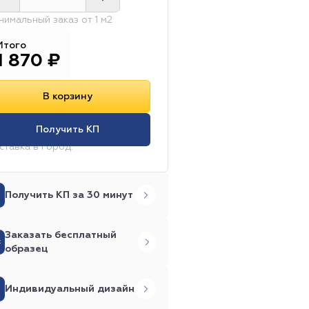
 площадка
ster Salina Gold
493
0 х 493
нимальный заказ от 1 м2
удия
2 160 г/м2
Neon
Гостиница
Shades
Итого
0 мм
181
1 870
₽
a
1 000 г/м2
Лаборатория
Vintage - Reissue
2 420 г/м2
1 530 г/м2
В корзину
90 мм
thm Swing
3.00 / 6.10 мм
DLV
12 шт. / 2.23 м2
Получить КП
я
6.00 / 8.80 мм
Нидерланды
ставка в город:
9 шт. / 2.25 м2
м
Офис
3.90 / 6.70 мм
Mipolam Elegance EL5 EV
14 шт. / 3.40 м2
отеатр
Бильярдная
Получить КП за 30 минут
portfloor PVC Wood 4.5
1 420 г/м2
910 г/м2
Школа
Заказать бесплатный
 220 г/м2
100% SDN iMax (Нейлон)
Sportfloor PVC GEM 8.5
1 550 г/м2
образец
 площадка
ion 40
80% Шерсть
Unifloor 030 I
Киностудия
Индивидуальный дизайн
олипропилен)
7 111 г/м2
-