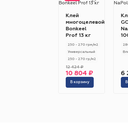
Клей
Кл
многоцелевой
GO
Bonkeel
Na
Prof 13 кг
10
250 - 270 грм/м2
28
Универсальный
Вп
250 - 270 гр/м2
12 424 ₽
10 804 ₽
6 
В корзину
В