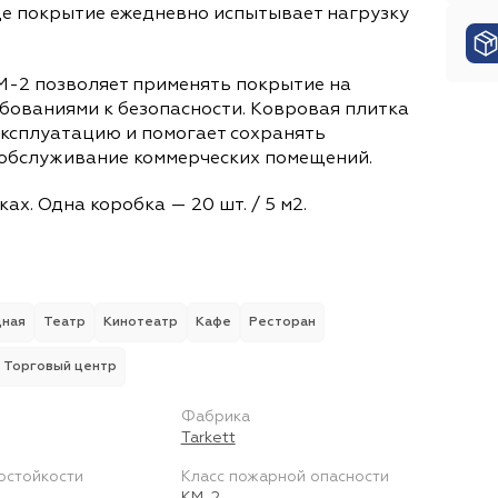
100% PA (Полиамид)
80% РА (Полиамид)
20% 
де покрытие ежедневно испытывает нагрузку
КМ-1
КМ-2
КМ-3
КМ-5
Общая толщина
100% Solution Dyed Nylon
7 322 г/м2
5 600 г/м2
6 278 г/м2
100% PA SDX (Полиами
6 500 г/м
2.20 мм
100% SDN Imax
6.50 мм
100% Nylon (Нейлон)
8.50 мм
10 мм
100% SDN
3.20 мм
М-2 позволяет применять покрытие на
100% PA SD (Полиамид)
3 866 г/м2
3 847 г/м2
100% PP (Полипропилен)
4 696 г/м2
5 588 г/м2
бованиями к безопасности. Ковровая плитка
8.30 мм
100% Nylon Print Carpet (Нейлон)
2.00 мм
2.50 мм
6.00 мм
100% РА (Полиа
1.20 мм
Фабрика
эксплуатацию и помогает сохранять
8 281 г/м2
обслуживание коммерческих помещений.
1.40 мм
100% Морской тростник
Tarkett
1.90 мм
Voxflor
IVC
100% Sisal
Balance Carpet Tile
90% Шерс
Коллекция
Вес
ах. Одна коробка — 20 шт. / 5 м2.
10% PES (Полиэстер)
UNIQUE (RCT)
Line
Adelar Eterna
Desso
100% New Zealand Wool (Ше
Style
RCT
Rockstars
AW (Associated 
Tile
2 500 г/м2
4 200 г/м2
2 800 г/м2
4 070 г/
10% РА (Полиамид)
Bonkeel
Discostar
Balsan
Wood
Tecsom
Light
100% PP SD (Полипропилен)
Stone
Finett
Rich
Escom
RO
2 300 г/м2
5 100 г/м2
6 200 г/м2
4 980 г/м
Вид основания
100% PP (Полипропилен)
Adelar Solida
дная
Театр
Кинотеатр
Кафе
Ресторан
3 600 г/м2
EcoFlex™
Битум
4 000 г/м2
EcoBase
3 300 г/м2
ProBase
4 700 г/
-
Высота ворса / Общая высота
Область применения
Торговый центр
3 500 г/м2
5.80 / 8.50 мм
ПВХ (Поливинилхлорид)
Бизнес-центр
5.50 / 5.50 мм
Театр
Кинотеатр
12.00 / - мм
Бильярдн
4.4
Вид основания
Класс пожарной опасности
Фабрика
8.00 / 8.50 мм
Торговый центр
7.50 / - мм
Торговая площадь
6.50-7.00 / 9.00 мм
Гостиница
Tarkett
ПЭ (Полиэстр)
КМ-3
КМ-2
КМ-5
Полимер-каучук
КМ-4
ПВХ (Поливин
Цвет
3.10 / 5.80 мм
11.00 / 15.00 мм
11.00 /13.00 мм
остойкости
Класс пожарной опасности
Класс износостойкости
Пена
Серый
Графит
Чёрный
Пена + PES (Полиэстер)
Бежевый
Коричневый
Б