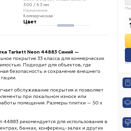
Падел-центр
Lake / Planks
AirMaster Sphere
Футбольный зал
Баскетбольная
Block
AirMa
Общий вес
3.00 / 6.3 мм
196
0 х 1 320
0 мм
329
0 х 659
0 мм
Ми
Назначение
Теннисный корт
1 975 г/м2
Cloud Orig
2 285 г/м2
Medusa
Сцена
Prestige
1 945 г/м2
Телестудия
Accent Flannel
1 900 г/м2
Киност
Коммерческая
0 мм
178
0 х 1 219
0 мм
303
0 х 607
Цвет
Бизнес-центр
1 310 г/м2
Poise
Parma
1 711 г/м2
Торговый центр
Baikal
1390 г/м2
Pave
Стоматология
Assur - Seleuci
1600 г/м2
Сопутствующие
0 х 1 220
0 мм
305
0 х 610
0 мм
Плитка ПВХ
материалы
Фабрика
Высота ворса / Общая высота
1 545 г/м2
1 510 г/м2
2 200 г/м2
1 830 г/м2
Плиток в коробке
Сфера применения
Wilkins
6.00 / -
КомитексЛин
3.10 / 6.00 мм
Tarkett
3.00 / 6.3 мм
Grabo
2.50 / 5.
Rhy
Страна
ка Tarkett Neon 44883 Синий —
15 шт. / 2.09 м2
10 шт. / 2.23 м2
10 шт. / 1.50 м2
Больница
Стоматология
Лаборатория
SportFloor
Китай
3.50 / 6.70 мм
Бельгия
Gerflor
2.50 / 7.00 мм
Италия
Juteks
Франция
2.60 / 5.50 мм
BIG
Росси
ьное покрытие 33 класса для коммерческих
До
имостью. Подходит для объектов, где
30 шт. / 2.25 м2
10 шт. / 1.83 м2
18 шт. / 2.50 м2
Выставка/Концертная площадка
Сцена
Фору
Коллекция
Турция
3.80 / 7.90 мм
Сербия
3.00 / 11.00 мм
ОАЭ
4.00 / 6.60 мм
ная безопасность и сохранение внешнего
Neo Sport Gem
Neo Sport Wood
Neo Dance
атации.
15 шт. / 3.88 м2
18 шт. / 3.90 м2
14 шт. / 3.62 м2
Гостиница/Отель
Бизнес-центр
Театр
Кин
Вес ворса (Плотность)
2.70 / 6.40 мм
3.30 / 6.50 мм
3.30 / 6.80 мм
Standard Conductive
1 000 г/м2
1 200 г/м2
Эльбрус
950 г/м2
Neo Tennis
800 г/м2
S
гчает обслуживание покрытия и позволяет
12 шт. / 2.61 м2
14 шт. / 2.58 м2
10 шт. / 2.21 м2
Ресторан
Кафе
Торговый центр
Спортзал
Состав ворса
элементы при локальном износе или
Толщина защитного слоя
Sportfloor PVC GEM 6.5
600 г/м2
100% PA (Полиамид)
1 395 г/м2
100% PA SDN (Полиамид)
450 г/м2
Sportfloor PVC Wood 6.5
575 г/м2
1
работы помещения. Размеры плитки — 50 х
Детский сад
Футбольный зал
Баскетбольная
0.55 мм
0.40 мм
0.70 мм
0.30 мм
Sportfloor PVC Wood 8.5
420 г/м2
100% PP SD (Полипропилен)
400 г/м2
1 185 г/м2
Dance
100% Nylon (Нейлон)
Omnisports Act
1 050 г/м2
Теннисный корт
Фитнес-зал
Госучреждение
Вес
n 44883 рекомендуется для использования в
Состав ворса
Класс пожарной опасности
центрах, банках, конференц-залах и других
Multisport 6.0
20% Полиамид
8 333 г/м2
8 072 г/м2
30% РА (Полиамид)
4 900 г/м2
70% РР (П
7 145 г/м2