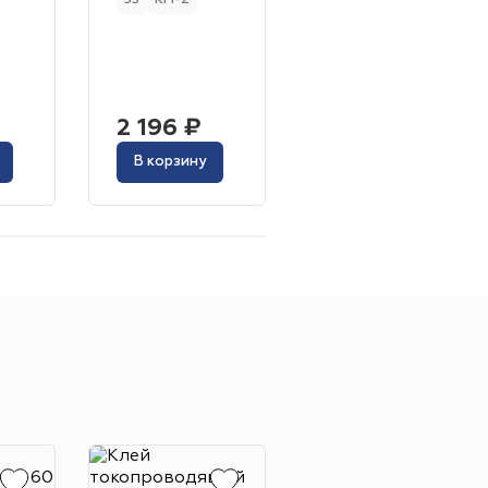
33
КМ-2
Forbo
0.80 мм
BIG
1.00 мм
Меринос
45596
атр
Кинотеатр
33
КМ-2
s
Radici
Зартекс
2.50 мм
2.35 мм
лощадь
2 196 ₽
2 196 ₽
Спортивный
В корзину
В корзину
00 / 4
00 м
2
рный
Зелёный
20 м
3
00 м
Белый
Красный
28 м
33 м
23 м
0 / 5
00 м
 / 40 м
30 / 35 м
Выставочный