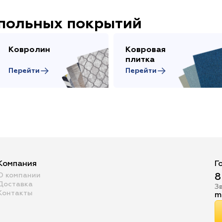
апольных покрытий
Ковролин
Ковровая
плитка
Перейти
Перейти
Компания
Г
О компании
8
Доставка
З
Контакты
m