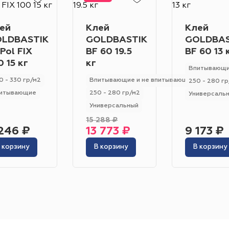
Гетерогенный
Гомогенный
Цвет
ей
Клей
Клей
Серо-синий
Красный
Песочный
Зелёный
LDBASTIK
GOLDBASTIK
GOLDBAS
Pol FIX
BF 60 19.5
BF 60 13 
Бежевый
Оранжевый
Чёрный
Голубой
0 15 кг
кг
Впитывающи
Бирюзовый
Бнж
Пудровый
Коричневый
0 - 330 гр/м2
Впитывающие и не впитывающие
250 - 280 гр
Область применения
итывающие
250 - 280 гр/м2
Универсаль
Гостиница
Отель
Офис
Бизнес-центр
К
Универсальный
15 288 ₽
Ресторан
Кафе
Торговый центр
Торговая
246 ₽
13 773 ₽
9 173 ₽
 корзину
В корзину
В корзину
Форум
Театр
Выставка
Концертная площ