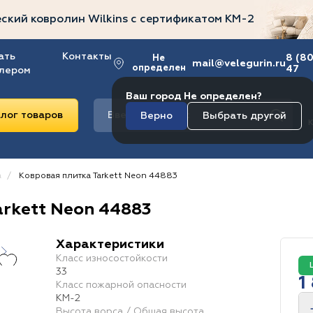
ский ковролин Wilkins
с сертификатом
КМ-2
ать
Контакты
8 (8
Не
mail@velegurin.ru
определен
47
лером
Ваш город Не определен?
лог товаров
Верно
Выбрать другой
Ковролин
Ковровая плитка
а
Ковровая плитка Tarkett Neon 44883
Линолеум
Плитка ПВХ
rkett Neon 44883
Класс износостойкости
Коллекция
Страна
Размер плитки
34/43
Tweed
Россия
152
4 х 914
34 / 43
Top Desigh 950 Charm
Польша
4 мм
34/42
Англия
125
32/41
Нидерланды
0 х 1 200
Capture Hazel
43
34/41
0 мм
Бе
Характеристики
Класс износостойкости
Область применения
Markant
Германия
0 мм
304
Sweet
Сербия
8 х 609
Togo
Китай
6 мм
Lounge
125
Global Urb
0 х 600
33
Ковровая
1
Больница
Офис
Госучреждение
Концертн
Класс пожарной опасности
Ковролин
плитка
Коллекция
КМ-2
Tron
0 х 1 220
Antrim
0 мм
Satino Romantica
180
0 х 1 220
Satino Rome
0 мм
19
Высота ворса / Общая высота