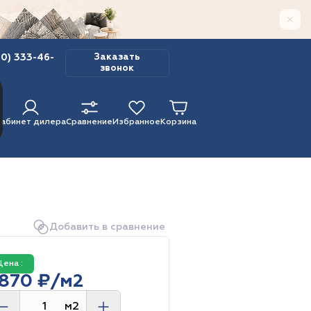
00) 333-46-
Заказать
звонок
Кабинет дилера
Сравнение
Избранное
Корзина
Добавить в сравнение
льгия
Inspirations Reflections
183
33
42
0 х 1 220
Франция
32
Цена :
0 мм
Mint
150
Urban
 870 ₽/м2
ая площадка
Линолеум
o
0
Makao
0 х 1 314
0 мм
м2