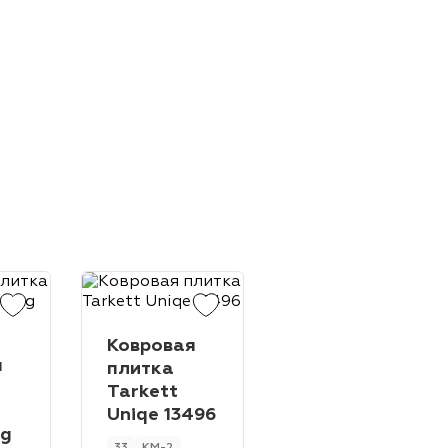
 / 6.00 мм
00 м
2
0 м
1
ированный
40 м
40 - 45 м
3
00 / 4
00 м
2
отафтинг
 м
00 / 3
50 / 4
00 м
 см
(Джут + войлок)
00 / 2
50 / 3
ction Back
Латекс
т. / 5.70 м2
IVC
Прекоат
Резина
. / 2.5 м2
Голубой
Фиолетовый
Ковровая
й
лый
Иглопробивной
Бежевый
я
Ковровая
плитка
плитка
Tarkett
Tarkett
Uniqe 13496
ig
Uniqe