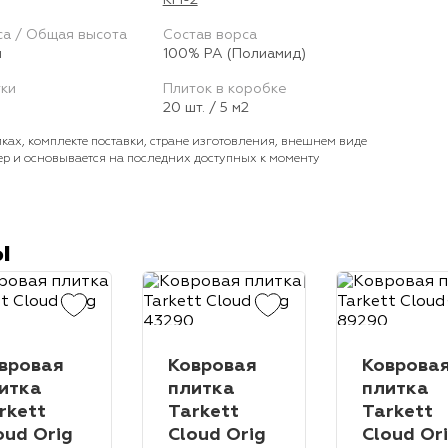
КМ-2
33
32
31
4.00 / 7.00 мм
7.00 / 9.00 мм
5.50 / 7.50 мм
-
Ширина
Назначение
са / Общая высота
Состав ворса
Тип ворса
м
100% PA (Полиамид)
Длина
1
Коммерческая
50 / 2
00 / 2
50 / 3
00 / 3
50 / 4
Петлевой
Разрезной
Иглопробивной
Флок
25 - 30 м
-
20 м
25 м
20 - 30 м
24 м
тки
Плиток в коробке
Класс износостойкости
8 м
1
5 м
3
00 / 4
00 м
2
50 / 
20 шт. / 5 м2
Многоуровневая петля
34/43
32/41
43
42
Разноуровневый
Микр
27 м
30 м
30
5 м
10 / 20 м
35 м
51
ках, комплекте поставки, стране изготовления, внешнем виде
00 / 2
50 / 3
00 / 3
50 / 4
00 м
2
Размер плитки
Страна
ер и основывается на последних доступных к моменту
Вид основания
50 х 50 см
Россия
Бельгия
25 х 100 см
100 х 20 см
50 х 100
1
100% PР (Полипропелен)
50 / 3
00 м
2
50 м
Flextex Plus ActionBac 
5
00 м
2
Плиток в коробке
Фабрика
00 / 4
Искусственный джут
00 м
Войлок
Powerback
A
ы
20 шт. / 5 м2
Tarkett
Bonkeel
16 шт. / 4 м2
Fine Floor
24 шт. / 6 м2
IVC Moduleo
20 ш
Цвет
Натуральный джут
Искусственный джут+войлок
Класс пожарной опасности
12 шт. / 3 м2
12 шт. / 4 м2
10 шт. / 5 м2
10 шт
Коричневый
Жёлтый
Красный
Розовый
Тип ворса
КМ-2
10 шт. / 2.50 м2
- шт. / 5 м2
20 шт. / 4 м2
Синий
Разрезной
Серый
Разноуровневый
Оранжевый
Комбинированны
Зелёный
Бе
Вид
вровая
Ковровая
Коврова
Назначение
LVT
SPC
итка
плитка
плитка
Чёрный
Микротафтинг петлевой
Циновка
Петлевой
Коммерческая
Полукоммерческая
rkett
Tarkett
Tarkett
Тип
Толщина защитного слоя
Фабрика
oud Orig
Cloud Orig
Cloud Or
Область применения
Клеевая
Замковая