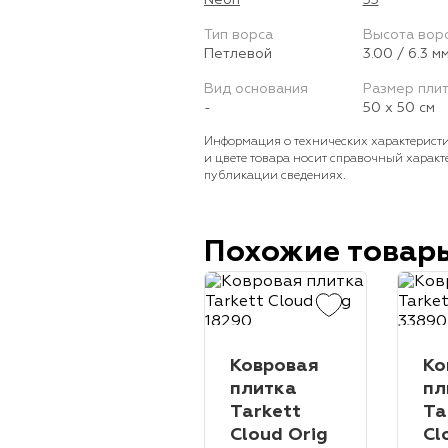
Neon
33
Тип ворса
Высота вор
Петлевой
3.00 / 6.3 м
Вид основания
Размер пли
-
50 х 50 см
Информация о технических характеристи
и цвете товара носит справочный характ
публикации сведениях.
Похожие товар
Ковровая
Ко
плитка
пл
Tarkett
Ta
Cloud Orig
Cl