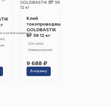
Клей-
Жёлтый
Серый
Клей
TIK
фиксатор
токопроводящий
кг
GOLDBASTIK
Розовый
Белый
GOLDBASTIK
BF 53 1.2 кг
е и не впитывающие
BF 59 12 кг
100 - 200 гр/м2
/м2
250 гр/м2
Впитывающие и не вп
ный
Универсальный
инотеатр
Бильярдная
Универсальный
 площадь
Сцена
9 688 ₽
937 ₽
В корзину
В корзину
адка