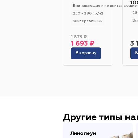
10
Впитывающие и не впитывающие
28
250 - 280 гр/м2
Вп
Универсальный
1 879 ₽
1 693 ₽
3 
В корзину
В
Другие типы н
Линолеум