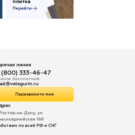
плитка
товары
Перейти
Перейти
орячая линия
 (800) 333-46-47
вонок бесплатный
ail@velegurin.ru
Перезвоните мне
дрес
 Ростов-на-Дону, ул.
расноармейская 168
аботаем по всей РФ и СНГ