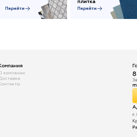
плитка
Перейти
Перейти
Компания
Г
О компании
8
Доставка
З
Контакты
m
А
г.
К
Р