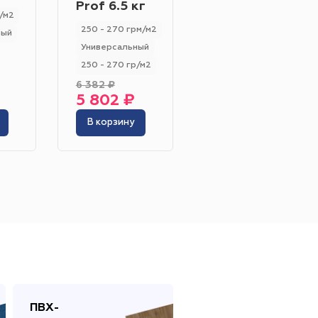
Prof 6.5 кг
/м2
100 - 200 гр/м2
250 - 270 грм/м2
ный
Универсальный
Универсальный
250 - 270 гр/м2
Жёлтый
Серый
6 382 ₽
12 389 ₽
5 802 ₽
11 263 ₽
Розовый
Белый
В корзину
В корзину
инотеатр
Бильярдная
 площадь
Сцена
адка
ПВХ-
Сопутствующие