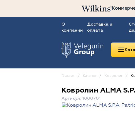
Коммерче
О
Доставка и
Ст
компании
оплата
ди
Ката
Главная
Каталог
Ковролин
Ко
Ковролин ALMA S.P.A
Линолеум
Артикул: 1000701
Ковролин
Ковровая плитка
ПВХ-плитка
Сопутствующие
товары