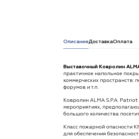
Перейти в каталог
Описание
Доставка
Оплата
Выставочный Ковролин ALMA 
практичное напольное покры
коммерческих пространств: 
форумов и т.п.
Ковролин ALMA S.P.A. Patrio
мероприятиях, предполагаю
большого количества посетит
Класс пожарной опасности КМ
для обеспечения безопасност