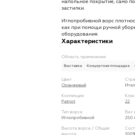
напольное покрытие, само п
застилки.
Иглопробивной ворс плотнос
как при помощи ручной уборк
оборудования.
Характеристики
Область применения
Выставка
Концертная площадка
Цвет
Стра
Оранжевый
Итал
Коллекция
Клас
Patriot
22
Тип ворса
Вес 
Иглопробивной
250 
Высота ворса / Общая
Сост
высота
100%