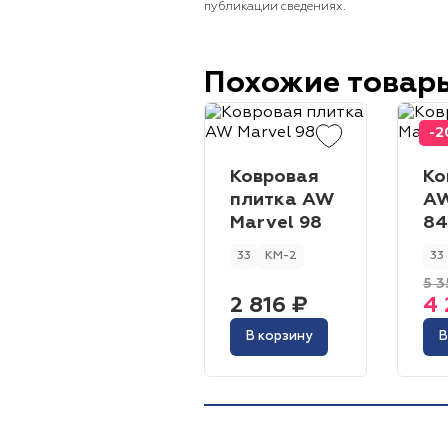
публикации сведениях.
Похожие товар
-
Ковровая
Ко
плитка AW
A
Marvel 98
8
33
КМ-2
33
5 3
2 816 ₽
4 
В корзину
В