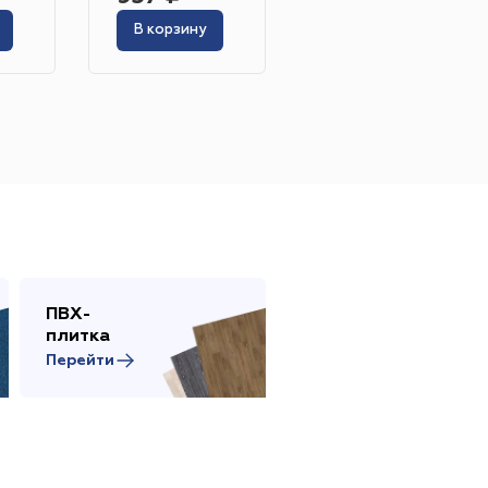
В корзину
В корзину
Жёлтый
Серый
Розовый
Белый
инотеатр
Бильярдная
 площадь
Сцена
ПВХ-
Сопутствующие
адка
плитка
товары
Перейти
Перейти