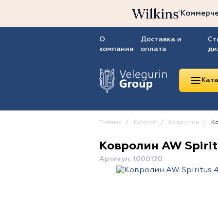
Коммерче
О
Доставка и
Ст
компании
оплата
ди
Ката
Главная
Каталог
Ковролин
Ко
Ковролин AW Spirit
Линолеум
Артикул: 1000120
Ковролин
Ковровая плитка
ПВХ-плитка
Сопутствующие
товары