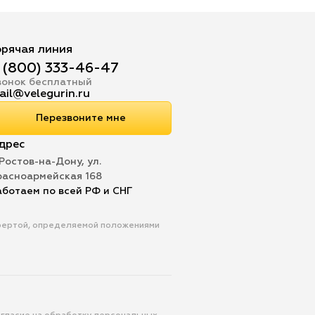
орячая линия
 (800) 333-46-47
вонок бесплатный
ail@velegurin.ru
Перезвоните мне
дрес
 Ростов-на-Дону, ул.
расноармейская 168
аботаем по всей РФ и СНГ
офертой, определяемой положениями