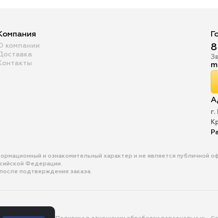
Компания
Г
О компании
8
Доставка
З
Контакты
m
А
г.
К
Р
формационный и ознакомительный характер и не является публичной 
ссийской Федерации.
 после подтверждения заказа.