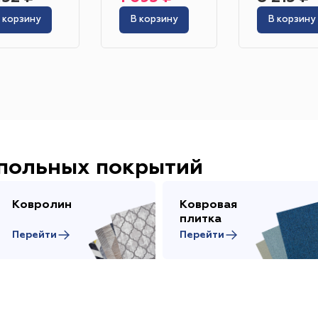
Гетерогенный
Гомогенный
Цвет
 корзину
В корзину
В корзину
Серо-синий
Красный
Песочный
Зелёный
Бежевый
Оранжевый
Чёрный
Голубой
Бирюзовый
Бнж
Пудровый
Коричневый
Область применения
Гостиница
Отель
Офис
Бизнес-центр
К
апольных покрытий
Ресторан
Кафе
Торговый центр
Торговая
Ковролин
Ковровая
Форум
Театр
Выставка
Концертная площ
плитка
Перейти
Перейти