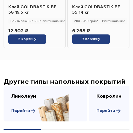
Клей GOLDBASTIK BF
Клей GOLDBASTIK BF
58 19.5 кг
55 14 кг
Впитывающие и не впитывающие
250 - 280 гр/м2
280 - 330 гр/м2
Универсальный
Впитывающие
12 502 ₽
6 268 ₽
В корзину
В корзину
Другие типы напольных покрытий
Линолеум
Ковролин
Перейти
Перейти