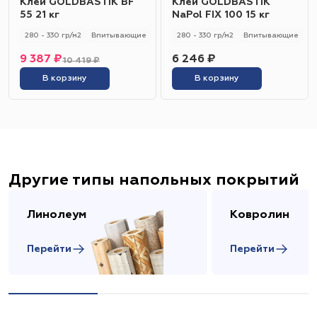
Клей GOLDBASTIK BF
Клей GOLDBASTIK
55 21 кг
NaPol FIX 100 15 кг
280 - 330 гр/м2
Впитывающие
280 - 330 гр/м2
Впитывающие
9 387 ₽
6 246 ₽
10 419 ₽
В корзину
В корзину
Другие типы напольных покрытий
Линолеум
Ковролин
Перейти
Перейти