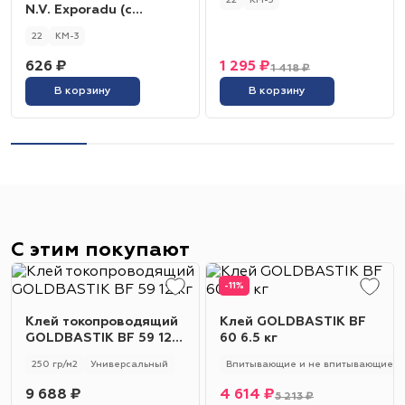
22
КМ-3
N.V. Exporadu (с
защитной плёнкой)
22
КМ-3
001.005
626 ₽
1 295 ₽
1 418 ₽
В корзину
В корзину
С этим покупают
-11%
Клей токопроводящий
Клей GOLDBASTIK BF
GOLDBASTIK BF 59 12
60 6.5 кг
кг
250 гр/м2
Универсальный
Впитывающие и не впитывающие
9 688 ₽
4 614 ₽
5 213 ₽