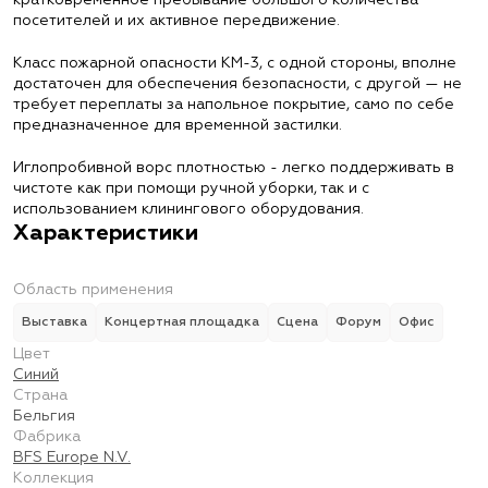
кратковременное пребывание большого количества
посетителей и их активное передвижение.
Класс пожарной опасности КМ-3, с одной стороны, вполне
достаточен для обеспечения безопасности, с другой — не
требует переплаты за напольное покрытие, само по себе
предназначенное для временной застилки.
Иглопробивной ворс плотностью - легко поддерживать в
чистоте как при помощи ручной уборки, так и с
использованием клинингового оборудования.
Характеристики
Область применения
Выставка
Концертная площадка
Сцена
Форум
Офис
Цвет
Синий
Страна
Бельгия
Фабрика
BFS Europe N.V.
Коллекция