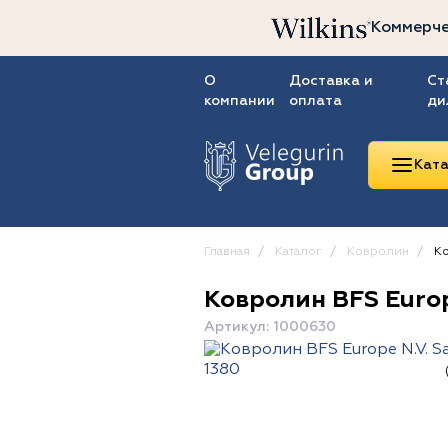
Коммерче
О
Доставка и
Ст
компании
оплата
ди
Ката
Главная
Каталог
Ковролин
Ко
Ковролин BFS Europe
Линолеум
Артикул: 1000630
Ковролин
Ковровая плитка
ПВХ-плитка
Сопутствующие
товары