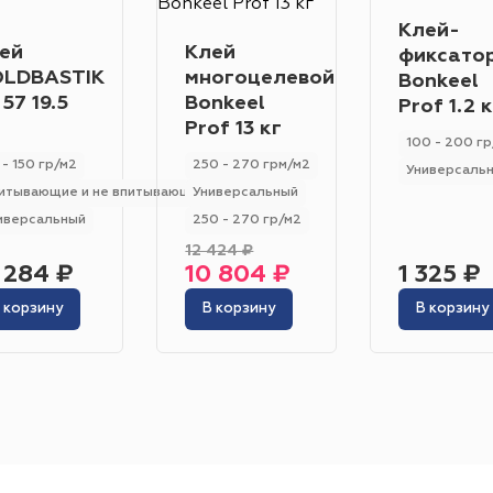
Класс износостойкости
Гетерогенный
Гомогенный
Клей-
31
32
23
33
22
21
ей
Клей
фиксато
Цвет
LDBASTIK
многоцелевой
Bonkeel
 57 19.5
Bonkeel
Prof 1.2 к
Серо-синий
Красный
Песочный
Зелёный
Prof 13 кг
100 - 200 гр
Бежевый
Оранжевый
Чёрный
Голубой
 - 150 гр/м2
250 - 270 грм/м2
Универсаль
итывающие и не впитывающие
Универсальный
Бирюзовый
Бнж
Пудровый
Коричневый
иверсальный
250 - 270 гр/м2
Область применения
12 424 ₽
 284 ₽
10 804 ₽
1 325 ₽
Гостиница
Отель
Офис
Бизнес-центр
К
 корзину
В корзину
В корзину
Ресторан
Кафе
Торговый центр
Торговая
Форум
Театр
Выставка
Концертная площ