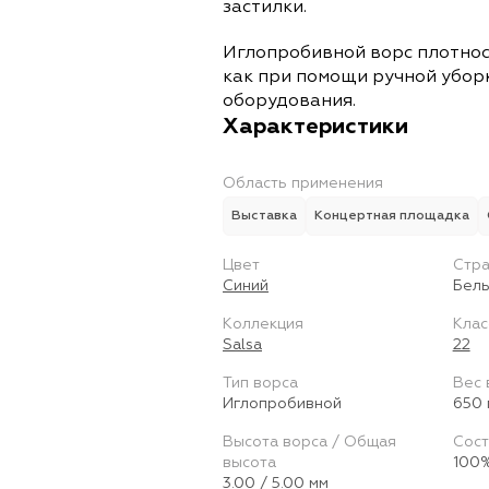
застилки.
Иглопробивной ворс плотнос
как при помощи ручной уборк
оборудования.
Характеристики
Область применения
Выставка
Концертная площадка
Цвет
Стра
Синий
Бель
Коллекция
Клас
Salsa
22
Тип ворса
Вес 
Иглопробивной
650 
Высота ворса / Общая
Сост
высота
100%
3.00 / 5.00 мм