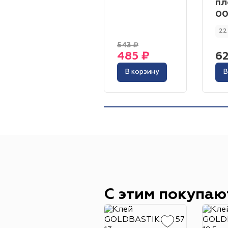
пл
00
22
543 ₽
485 ₽
6
В корзину
В
С этим покупаю