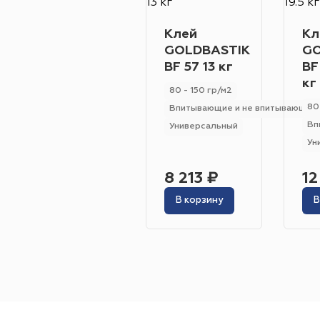
Клей
Кл
GOLDBASTIK
GO
BF 57 13 кг
BF
кг
80 - 150 гр/м2
80
Впитывающие и не впитывающие
Вп
Универсальный
Ун
8 213 ₽
12
В корзину
В