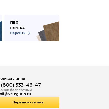
ПВХ-
Сопутствующие
плитка
товары
Перейти
Перейти
орячая линия
 (800) 333-46-47
вонок бесплатный
ail@velegurin.ru
Перезвоните мне