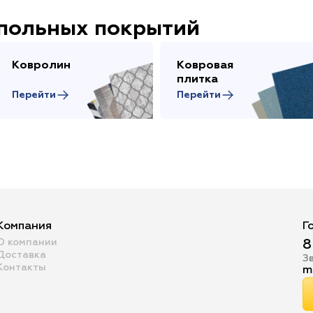
апольных покрытий
Ковролин
Ковровая
плитка
Перейти
Перейти
Компания
Г
О компании
8
Доставка
З
Контакты
m