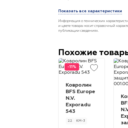
Показать все характеристики
Информация о технических характеристи
и цвете товара носит справочный характ
публикации сведениях.
Похожие товар
-11%
Ковролин
BFS Europe
Ко
N.V.
BF
Exporadu
N.V
543
Ex
22
КМ-3
за