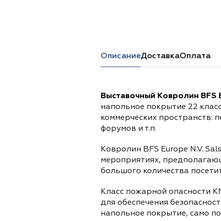
Перейти в каталог
Описание
Доставка
Оплата
Выставочный Ковролин BFS Eu
напольное покрытие 22 клас
коммерческих пространств: 
форумов и т.п.
Ковролин BFS Europe N.V. Sal
мероприятиях, предполагаю
большого количества посетит
Класс пожарной опасности КМ
для обеспечения безопасност
напольное покрытие, само п