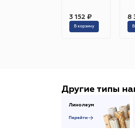
3 152 ₽
8 
В корзину
В
Другие типы н
Линолеум
Перейти