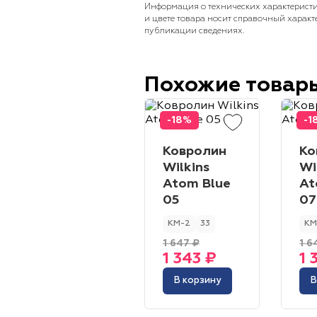
Информация о технических характеристи
и цвете товара носит справочный характ
публикации сведениях.
Похожие товар
-18%
-1
Ковролин
Ко
Wilkins
Wi
Atom Blue
At
05
07
КМ-2
33
КМ
1 647 ₽
1 6
1 343 ₽
1 
В корзину
В