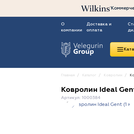
Коммерче
О
Доставка и
Ст
компании
оплата
ди
Ката
Главная
Каталог
Ковролин
Ко
Ковролин Ideal Gent
Линолеум
Артикул: 1000384
Ковролин
Ковровая плитка
ПВХ-плитка
Сопутствующие
товары