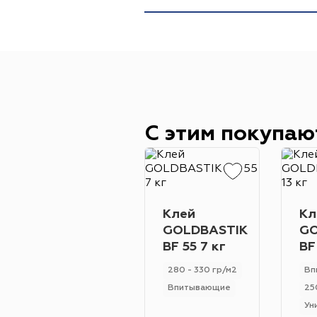
С этим покупаю
Клей
Кл
GOLDBASTIK
GO
BF 55 7 кг
BF
280 - 330 гр/м2
Вп
Впитывающие
25
Ун