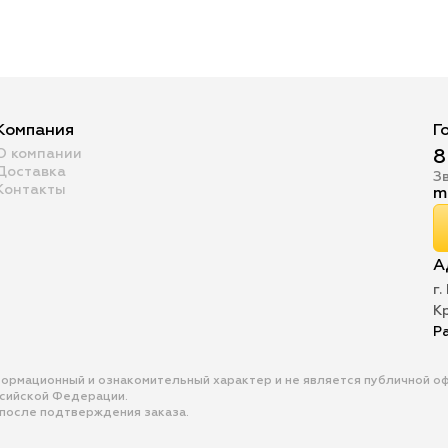
Компания
Г
О компании
8
Доставка
З
Контакты
m
А
г.
К
Р
формационный и ознакомительный характер и не является публичной 
ссийской Федерации.
 после подтверждения заказа.