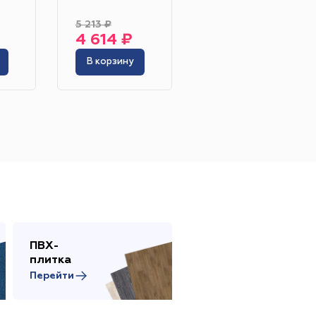
250 - 270 гр/м2
5 213 ₽
4 614 ₽
2 479 ₽
В корзину
В корзину
Жёлтый
Серый
Розовый
Белый
инотеатр
Бильярдная
 площадь
Сцена
адка
ПВХ-
Сопутствующие
плитка
товары
Перейти
Перейти