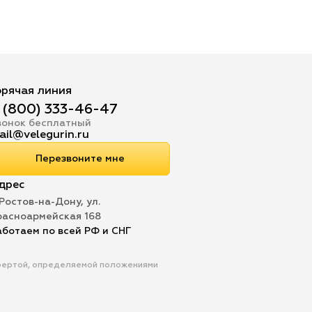
орячая линия
 (800) 333-46-47
вонок бесплатный
ail@velegurin.ru
Перезвоните мне
дрес
 Ростов-на-Дону, ул.
расноармейская 168
аботаем по всей РФ и СНГ
офертой, определяемой положениями