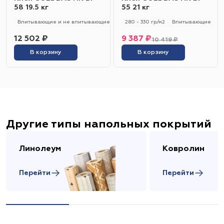
58 19.5 кг
55 21 кг
Впитывающие и не впитывающие
250 - 280 гр/м2
280 - 330 гр/м2
Универсальный
Впитывающие
12 502 ₽
9 387 ₽
10 419 ₽
В корзину
В корзину
Другие типы напольных покрытий
Линолеум
Ковролин
Перейти
Перейти