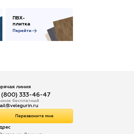
ПВХ-
Сопутствующие
плитка
товары
Перейти
Перейти
орячая линия
 (800) 333-46-47
вонок бесплатный
ail@velegurin.ru
Перезвоните мне
дрес