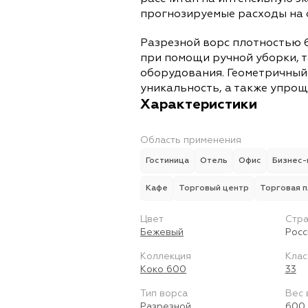
прогнозируемые расходы на 
Разрезной ворс плотностью 6
при помощи ручной уборки, т
оборудования. Геометричный
уникальность, а также упро
Характеристики
Область применения
Гостиница
Отель
Офис
Бизнес-
Кафе
Торговый центр
Торговая 
Цвет
Стра
Бежевый
Росс
Коллекция
Клас
Коко 600
33
Тип ворса
Вес 
Разрезной
600 