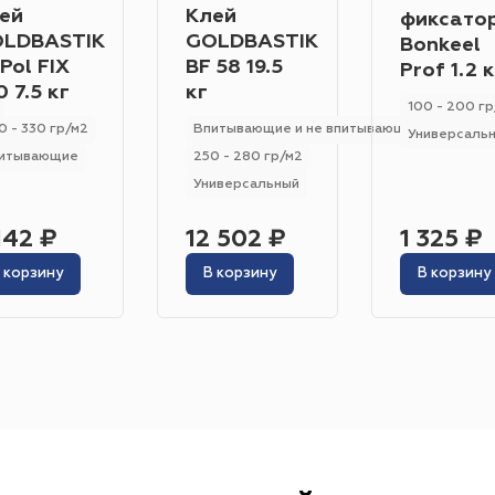
Класс износостойкости
Гетерогенный
Гомогенный
ей
Клей
фиксато
31
32
23
33
22
21
LDBASTIK
GOLDBASTIK
Bonkeel
Pol FIX
BF 58 19.5
Prof 1.2 к
Цвет
0 7.5 кг
кг
100 - 200 гр
Серо-синий
Красный
Песочный
Зелёный
0 - 330 гр/м2
Впитывающие и не впитывающие
Универсаль
итывающие
250 - 280 гр/м2
Бежевый
Оранжевый
Чёрный
Голубой
Универсальный
Бирюзовый
Бнж
Пудровый
Коричневый
142 ₽
12 502 ₽
1 325 ₽
Область применения
 корзину
В корзину
В корзину
Гостиница
Отель
Офис
Бизнес-центр
К
Ресторан
Кафе
Торговый центр
Торговая
Форум
Театр
Выставка
Концертная площ