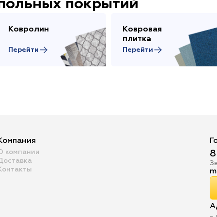
апольных покрытий
Ковролин
Ковровая
плитка
Перейти
Перейти
Компания
Г
О компании
8
Доставка
З
Контакты
m
А