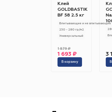
Клей
Кл
GOLDBASTIK
GO
BF 58 2.5 кг
Na
10
Впитывающие и не впитывающие
28
250 - 280 гр/м2
Вп
Универсальный
1 879 ₽
1 693 ₽
3 
В корзину
В