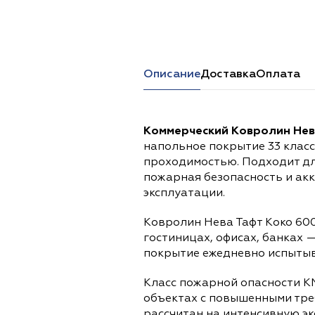
Перейти в каталог
Описание
Доставка
Оплата
Коммерческий Ковролин Нева
напольное покрытие 33 клас
проходимостью. Подходит дл
пожарная безопасность и ак
эксплуатации.
Ковролин Нева Тафт Коко 600
гостиницах, офисах, банках 
покрытие ежедневно испытыва
Класс пожарной опасности К
объектах с повышенными тре
рассчитан на интенсивную э