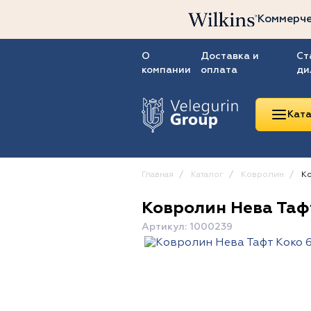
Коммерче
О
Доставка и
Ст
компании
оплата
ди
Ката
Главная
Каталог
Ковролин
Ко
Ковролин Нева Тафт
Линолеум
Артикул: 1000239
Ковролин
Ковровая плитка
ПВХ-плитка
Сопутствующие
товары