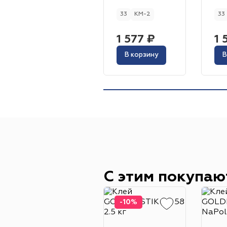
33
КМ-2
33
1 577 ₽
1 
В корзину
В
С этим покупаю
-10%