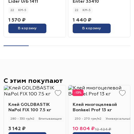
Lider Urb 1411
Enter 33410
22
КМ-5
22
КМ-5
1 570 ₽
1 440 ₽
В корзину
В корзину
С этим покупают
-13%
Клей GOLDBASTIK
Клей многоцелевой
NaPol FIX 100 7.5 кг
Bonkeel Prof 13 кг
280 - 330 гр/м2
Впитывающие
250 - 270 грм/м2
Универсальный
3 142 ₽
10 804 ₽
12 424 ₽