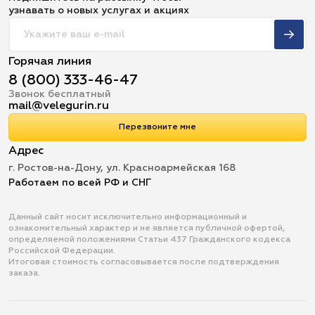
узнавать о новых услугах и акциях
Горячая линия
8 (800) 333-46-47
Звонок бесплатный
mail@velegurin.ru
Перезвоните мне
Адрес
г. Ростов-на-Дону, ул. Красноармейская 168
Работаем по всей РФ и СНГ
Данный сайт носит исключительно информационный и
ознакомительный характер и не является публичной офертой,
определяемой положениями Статьи 437 Гражданского кодекса
Российской Федерации.
Итоговая стоимость согласовывается после подтверждения
заказа.