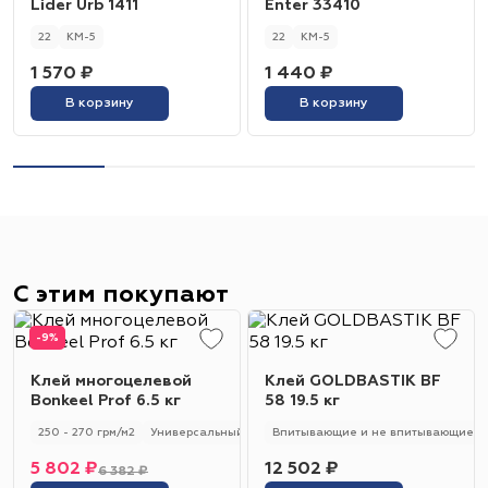
Lider Urb 1411
Enter 33410
22
КМ-5
22
КМ-5
1 570 ₽
1 440 ₽
В корзину
В корзину
С этим покупают
-9%
Клей многоцелевой
Клей GOLDBASTIK BF
Bonkeel Prof 6.5 кг
58 19.5 кг
250 - 270 грм/м2
Универсальный
250 - 270 гр/м2
Впитывающие и не впитывающие
5 802 ₽
12 502 ₽
6 382 ₽