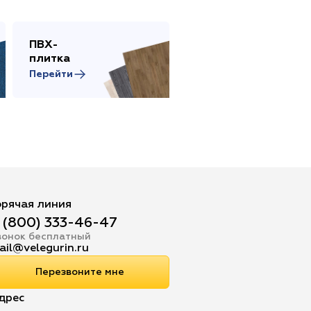
ПВХ-
Сопутствующие
плитка
товары
Перейти
Перейти
орячая линия
 (800) 333-46-47
вонок бесплатный
ail@velegurin.ru
Перезвоните мне
дрес