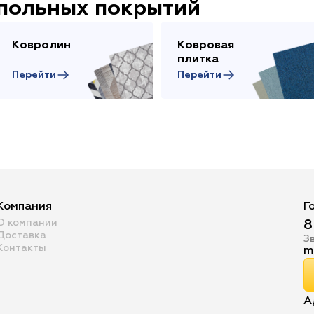
апольных покрытий
Ковролин
Ковровая
плитка
Перейти
Перейти
Компания
Г
О компании
8
Доставка
З
Контакты
m
А