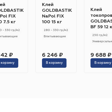
Гетерогенный
Гомогенный
ей
Клей
Цвет
Клей
LDBASTIK
GOLDBASTIK
Серо-синий
Красный
Песочный
Зелёный
токопро
Pol FIX
NaPol FIX
GOLDBAS
0 7.5 кг
100 15 кг
Бежевый
Оранжевый
Чёрный
Голубой
BF 59 12 
0 - 330 гр/м2
280 - 330 гр/м2
250 гр/м2
Бирюзовый
Бнж
Пудровый
Коричневый
итывающие
Впитывающие
Универсаль
Область применения
Гостиница
Отель
Офис
Бизнес-центр
К
142 ₽
6 246 ₽
9 688 ₽
Ресторан
Кафе
Торговый центр
Торговая
 корзину
В корзину
В корзину
Форум
Театр
Выставка
Концертная площ