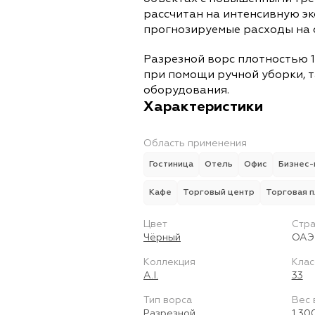
рассчитан на интенсивную э
прогнозируемые расходы на 
Разрезной ворс плотностью 1
при помощи ручной уборки, т
оборудования.
Характеристики
Область применения
Гостиница
Отель
Офис
Бизнес-
Кафе
Торговый центр
Торговая 
Цвет
Стра
Чёрный
ОАЭ
Коллекция
Клас
A.I.
33
Тип ворса
Вес 
Разрезной
1 30