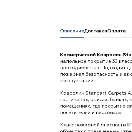
Перейти в каталог
Описание
Доставка
Оплата
Коммерческий Ковролин Stand
напольное покрытие 33 клас
проходимостью. Подходит дл
пожарная безопасность и ак
эксплуатации.
Ковролин Standart Carpets A.
гостиницах, офисах, банках,
помещениях, где покрытие е
посетителей и персонала.
Класс пожарной опасности К
объектах с повышенными тре