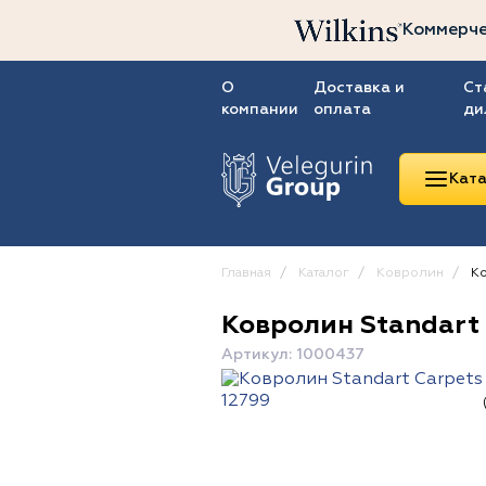
Коммерче
О
Доставка и
Ст
компании
оплата
ди
Ката
Главная
Каталог
Ковролин
Ко
Ковролин Standart C
Линолеум
Артикул: 1000437
Ковролин
Ковровая плитка
ПВХ-плитка
Сопутствующие
товары