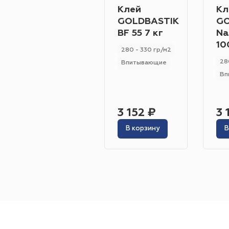
Клей
Кл
GOLDBASTIK
GO
BF 55 7 кг
Na
10
280 - 330 гр/м2
28
Впитывающие
Вп
3 152 ₽
3 
В корзину
В