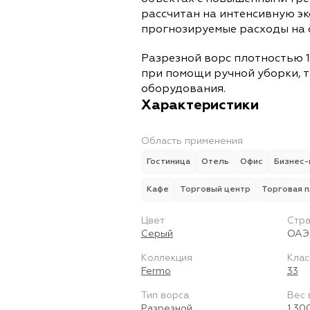
рассчитан на интенсивную э
прогнозируемые расходы на 
Разрезной ворс плотностью 1
при помощи ручной уборки, т
оборудования.
Характеристики
Область применения
Гостиница
Отель
Офис
Бизнес-
Кафе
Торговый центр
Торговая 
Цвет
Стра
Серый
ОАЭ
Коллекция
Клас
Fermo
33
Тип ворса
Вес 
Разрезной
1 30