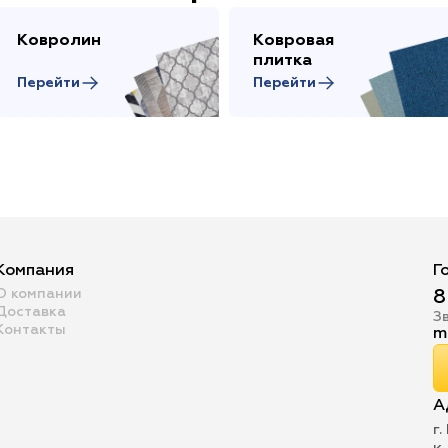
Ковролин
Ковровая
плитка
Перейти
Перейти
Компания
Г
О компании
8
Доставка
З
Контакты
m
А
г.