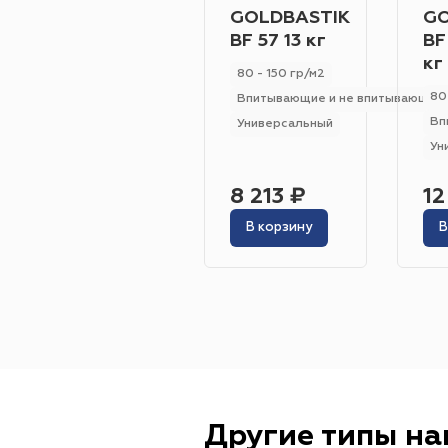
GOLDBASTIK
GO
BF 57 13 кг
BF
кг
80 - 150 гр/м2
80
Впитывающие и не впитывающие
Вп
Универсальный
Ун
8 213 ₽
12
В корзину
В
Другие типы н