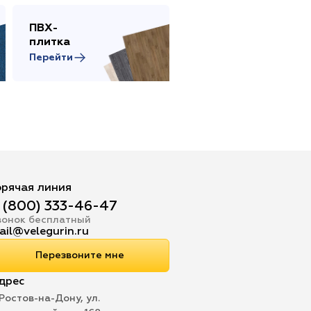
ПВХ-
Сопутствующие
плитка
товары
Перейти
Перейти
орячая линия
 (800) 333-46-47
вонок бесплатный
ail@velegurin.ru
Перезвоните мне
дрес
 Ростов-на-Дону, ул.