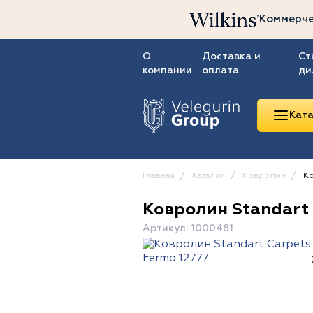
Коммерче
О
Доставка и
Ст
компании
оплата
ди
Ката
Главная
Каталог
Ковролин
Ко
Ковролин Standart 
Линолеум
Артикул: 1000481
Ковролин
Ковровая плитка
ПВХ-плитка
Сопутствующие
товары