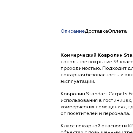
Перейти в каталог
Описание
Доставка
Оплата
Коммерческий Ковролин Stan
напольное покрытие 33 клас
проходимостью. Подходит дл
пожарная безопасность и ак
эксплуатации.
Ковролин Standart Carpets F
использования в гостиницах,
коммерческих помещениях, г
от посетителей и персонала.
Класс пожарной опасности К
объектах с повышенными тре