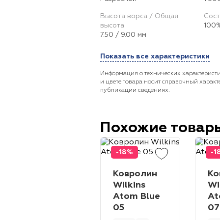
Высота ворса / Общая
Сост
высота
100%
7.50 / 9.00 мм
Показать все характеристики
Информация о технических характеристи
и цвете товара носит справочный характ
публикации сведениях.
Похожие товар
-18%
-1
Ковролин
Ко
Wilkins
Wi
Atom Blue
At
05
07