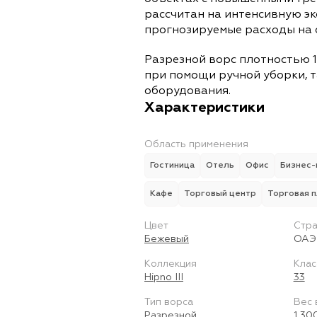
рассчитан на интенсивную э
прогнозируемые расходы на 
Разрезной ворс плотностью 1
при помощи ручной уборки, т
оборудования.
Характеристики
Область применения
Гостиница
Отель
Офис
Бизнес-
Кафе
Торговый центр
Торговая 
Цвет
Стра
Бежевый
ОАЭ
Коллекция
Клас
Hipno III
33
Тип ворса
Вес 
Разрезной
1 30