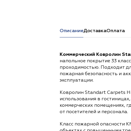
Перейти в каталог
Описание
Доставка
Оплата
Коммерческий Ковролин Stand
напольное покрытие 33 клас
проходимостью. Подходит дл
пожарная безопасность и ак
эксплуатации.
Ковролин Standart Carpets Hi
использования в гостиницах,
коммерческих помещениях, г
от посетителей и персонала.
Класс пожарной опасности К
объектах с повышенными тре