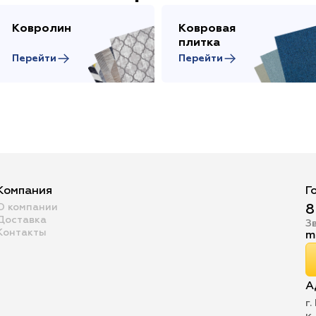
Ковролин
Ковровая
плитка
Перейти
Перейти
Компания
Г
О компании
8
Доставка
З
Контакты
m
А
г.