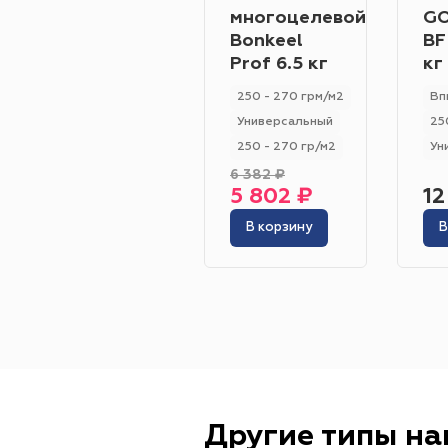
многоцелевой
GO
Bonkeel
BF
Prof 6.5 кг
кг
250 - 270 грм/м2
Вп
Универсальный
25
250 - 270 гр/м2
Ун
6 382 ₽
5 802 ₽
12
В корзину
В
Другие типы н