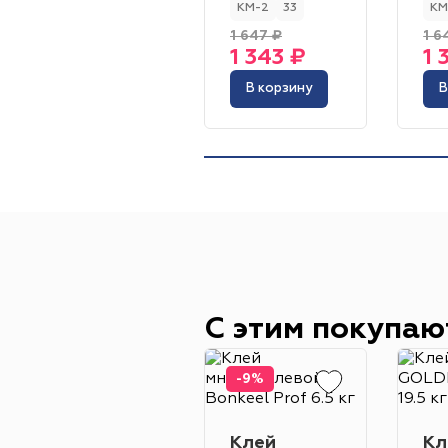
КМ-2
33
КМ
1 647 ₽
1 6
1 343 ₽
1 
В корзину
В
С этим покупаю
-9%
Клей
Кл