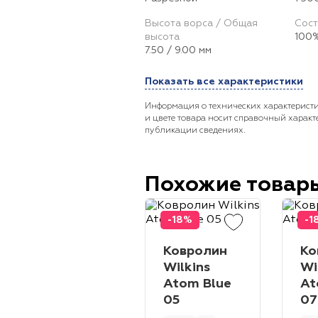
Высота ворса / Общая
Сост
высота
100%
7.50 / 9.00 мм
Показать все характеристики
Информация о технических характеристи
и цвете товара носит справочный характ
публикации сведениях.
Похожие товар
-18%
-1
Ковролин
Ко
Wilkins
Wi
Atom Blue
At
05
07