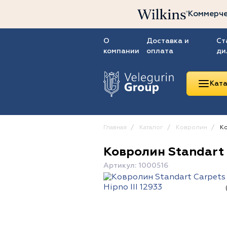
Коммерче
О
Доставка и
Ст
компании
оплата
ди
Ката
Главная
Каталог
Ковролин
Ко
Ковролин Standart C
Линолеум
Артикул: 1000516
Ковролин
Ковровая плитка
ПВХ-плитка
Сопутствующие
товары