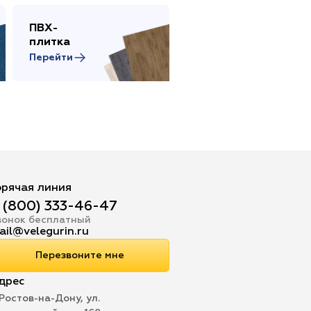
ПВХ-
Сопутствующие
плитка
товары
Перейти
Перейти
орячая линия
 (800) 333-46-47
вонок бесплатный
ail@velegurin.ru
Перезвоните мне
дрес
 Ростов-на-Дону, ул.