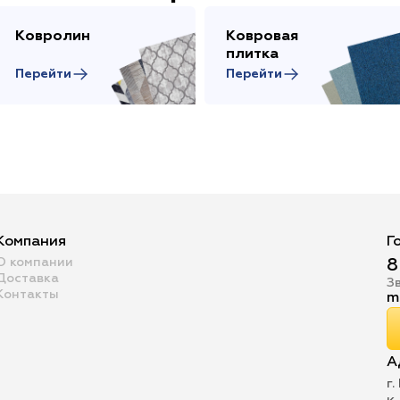
Ковролин
Ковровая
плитка
Перейти
Перейти
Компания
Г
О компании
8
Доставка
З
Контакты
m
А
г.