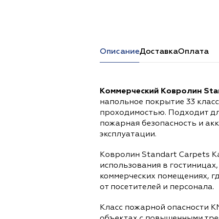
Перейти в каталог
Описание
Доставка
Оплата
Коммерческий Ковролин Stan
напольное покрытие 33 клас
проходимостью. Подходит дл
пожарная безопасность и ак
эксплуатации.
Ковролин Standart Carpets K
использования в гостиницах,
коммерческих помещениях, г
от посетителей и персонала.
Класс пожарной опасности К
объектах с повышенными тре