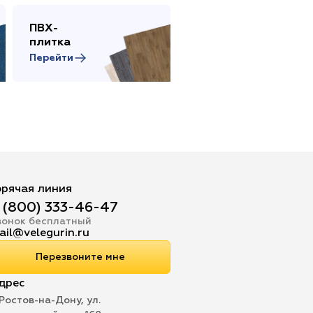
ПВХ-
Сопутствующие
плитка
товары
Перейти
Перейти
орячая линия
 (800) 333-46-47
вонок бесплатный
ail@velegurin.ru
Перезвоните мне
дрес
 Ростов-на-Дону, ул.