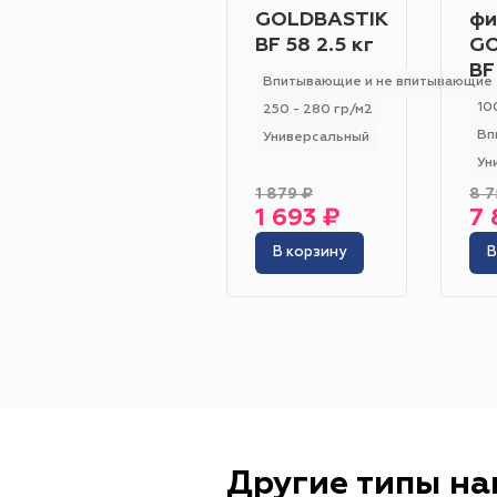
GOLDBASTIK
фи
BF 58 2.5 кг
GO
BF
Впитывающие и не впитывающие
10
250 - 280 гр/м2
Вп
Универсальный
Ун
1 879 ₽
8 7
1 693 ₽
7 
В корзину
В
Другие типы н