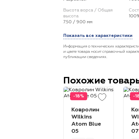
Высота ворса / Общая
Сост
высота
100%
7.50 / 9.00 мм
Показать все характеристики
Информация о технических характеристи
и цвете товара носит справочный характ
публикации сведениях.
Похожие товар
-18%
-1
Ковролин
Ко
Wilkins
Wi
Atom Blue
At
05
07