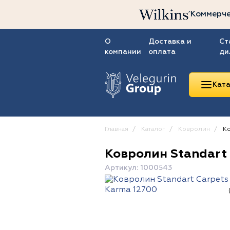
Коммерче
О
Доставка и
Ст
компании
оплата
ди
Ката
Главная
Каталог
Ковролин
Ко
Ковролин Standart
Линолеум
Артикул: 1000543
Ковролин
Ковровая плитка
ПВХ-плитка
Сопутствующие
товары