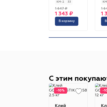
КМ-2
33
КМ
1 647 ₽
1 6
1 343 ₽
1 
В корзину
В
С этим покупаю
-10%
-1
Клей
Кл