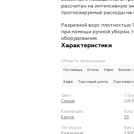
рассчитан на интенсивную э
прогнозируемые расходы на 
Разрезной ворс плотностью 1
при помощи ручной уборки, т
оборудования.
Характеристики
Область применения
Гостиница
Отель
Офис
Бизнес-
Кафе
Торговый центр
Торговая 
Цвет
Стра
Серый
ОАЭ
Коллекция
Клас
Karma
33
Тип ворса
Вес 
Разрезной
1 30