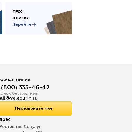
ПВХ-
Сопутствующие
плитка
товары
Перейти
Перейти
орячая линия
 (800) 333-46-47
вонок бесплатный
ail@velegurin.ru
Перезвоните мне
дрес
 Ростов-на-Дону, ул.