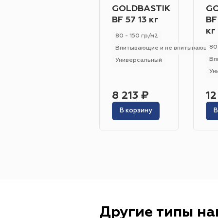
GOLDBASTIK
GO
BF 57 13 кг
BF
кг
80 - 150 гр/м2
80
Впитывающие и не впитывающие
Вп
Универсальный
Ун
8 213 ₽
12
В корзину
В
Другие типы н