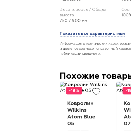
Высота ворса / Общая
Сост
высота
100%
7.50 / 9.00 мм
Показать все характеристики
Информация о технических характеристи
и цвете товара носит справочный характ
публикации сведениях.
Похожие товар
-18%
-1
Ковролин
Ко
Wilkins
Wi
Atom Blue
At
05
07