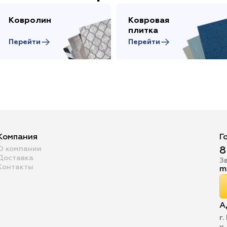
Ковролин
Ковровая
плитка
Перейти
Перейти
Компания
Г
О компании
8
Доставка
З
Контакты
m
А
г.