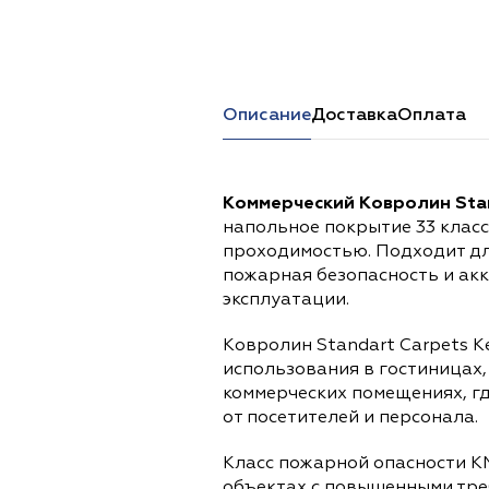
Перейти в каталог
Описание
Доставка
Оплата
Коммерческий Ковролин Stan
напольное покрытие 33 клас
проходимостью. Подходит дл
пожарная безопасность и ак
эксплуатации.
Ковролин Standart Carpets K
использования в гостиницах,
коммерческих помещениях, г
от посетителей и персонала.
Класс пожарной опасности К
объектах с повышенными тре