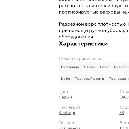
рассчитан на интенсивную э
прогнозируемые расходы на 
Разрезной ворс плотностью 1
при помощи ручной уборки, т
оборудования.
Характеристики
Область применения
Гостиница
Отель
Офис
Бизнес-
Кафе
Торговый центр
Торговая 
Цвет
Стра
Серый
ОАЭ
Коллекция
Клас
Kezbegi
33
Тип ворса
Вес 
Разрезной
1 30