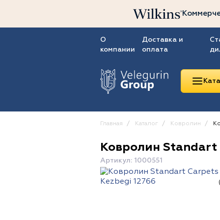
Коммерче
О
Доставка и
Ст
компании
оплата
ди
Ката
Главная
Каталог
Ковролин
Ко
Ковролин Standart 
Линолеум
Артикул: 1000551
Ковролин
Ковровая плитка
ПВХ-плитка
Сопутствующие
товары