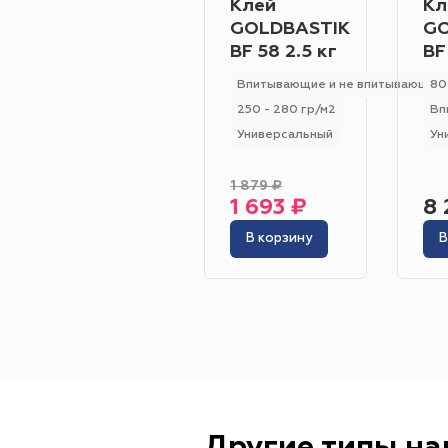
Клей
Кл
GOLDBASTIK
GO
BF 58 2.5 кг
BF
Впитывающие и не впитывающие
80
250 - 280 гр/м2
Вп
Универсальный
Ун
1 879 ₽
1 693 ₽
8 
В корзину
В