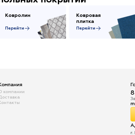
апольных покрытий
Ковролин
Ковровая
плитка
Перейти
Перейти
Компания
Г
О компании
8
Доставка
З
Контакты
m
А
г.