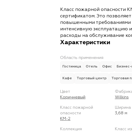
Класс пожарной опасности 
сертификатом. Это позволяет
повышенными требованиями к
интенсивную эксплуатацию и
расходы на обслуживание ко
Характеристики
Область применения
Гостиница
Отель
Офис
Бизнес-
Кафе
Торговый центр
Торговая 
Цвет
Фабрик
Коричневый
Wilkins
Класс пожарной
Ширина
опасности
3,68 м
КМ-2
Коллекция
Класс и