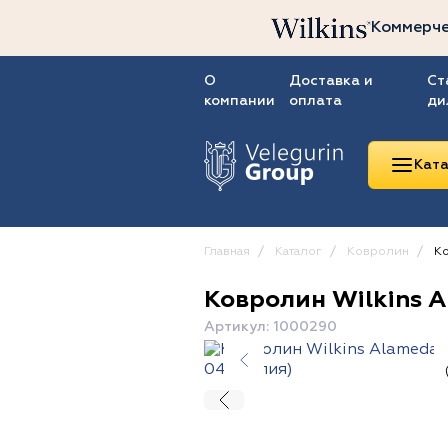
Коммерче
О
Доставка и
Ст
компании
оплата
ди
Ката
Главная
Каталог
Ковролин
Ко
Ковролин Wilkins 
Линолеум
Артикул: 1000290
Ковролин
Ковровая плитка
ПВХ-плитка
Сопутствующие
товары