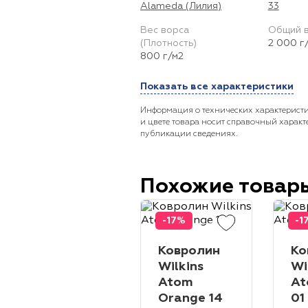
Alameda (Лилия)
33
Вес ворса
Общий 
(Плотность)
2 000 г
800 г/м2
Показать все характеристики
Информация о технических характеристи
и цвете товара носит справочный характ
публикации сведениях.
Похожие товар
-17%
-1
Ковролин
Ко
Wilkins
Wi
Atom
At
Orange 14
01