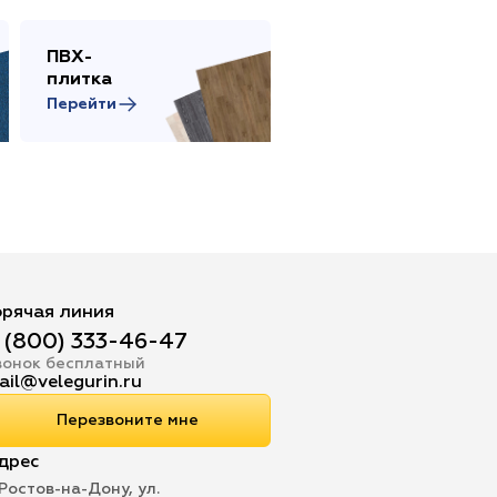
ПВХ-
Сопутствующие
плитка
товары
Перейти
Перейти
орячая линия
 (800) 333-46-47
вонок бесплатный
ail@velegurin.ru
Перезвоните мне
дрес
 Ростов-на-Дону, ул.