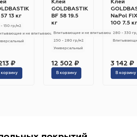
ей
Клей
Клей
Гетерогенный
Гомогенный
Цвет
LDBASTIK
GOLDBASTIK
GOLDBAS
 57 13 кг
BF 58 19.5
NaPol FI
Серо-синий
Красный
Песочный
Зелёный
кг
100 7.5 к
 - 150 гр/м2
Бежевый
Оранжевый
Чёрный
Голубой
Впитывающие и не впитывающие
280 - 330 гр
итывающие и не впитывающие
250 - 280 гр/м2
Впитывающ
иверсальный
Бирюзовый
Бнж
Пудровый
Коричневый
Универсальный
Область применения
213 ₽
12 502 ₽
3 142 ₽
Гостиница
Отель
Офис
Бизнес-центр
К
 корзину
В корзину
В корзину
Ресторан
Кафе
Торговый центр
Торговая
Форум
Театр
Выставка
Концертная площ