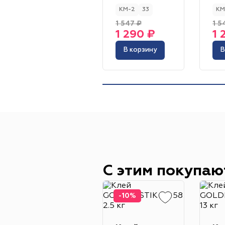
КМ-2
33
КМ
1 547 ₽
1 5
1 290 ₽
1 
В корзину
В
С этим покупаю
-10%