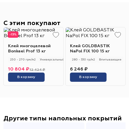
С этим покупают
-13%
Клей многоцелевой
Клей GOLDBASTIK
Bonkeel Prof 13 кг
NaPol FIX 100 15 кг
250 - 270 грм/м2
Универсальный
250 - 270 гр/м2
280 - 330 гр/м2
Впитывающие
10 804 ₽
6 246 ₽
12 424 ₽
В корзину
В корзину
Другие типы напольных покрытий