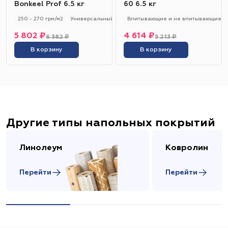
Bonkeel Prof 6.5 кг
60 6.5 кг
250 - 270 грм/м2
Универсальный
250 - 270 гр/м2
Впитывающие и не впитывающие
5 802 ₽
4 614 ₽
6 382 ₽
5 213 ₽
В корзину
В корзину
Другие типы напольных покрытий
Линолеум
Ковролин
Перейти
Перейти