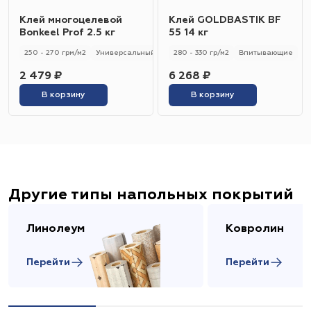
Клей многоцелевой
Клей GOLDBASTIK BF
Bonkeel Prof 2.5 кг
55 14 кг
250 - 270 грм/м2
Универсальный
250 - 270 гр/м2
280 - 330 гр/м2
Впитывающие
2 479 ₽
6 268 ₽
В корзину
В корзину
Другие типы напольных покрытий
Линолеум
Ковролин
Перейти
Перейти