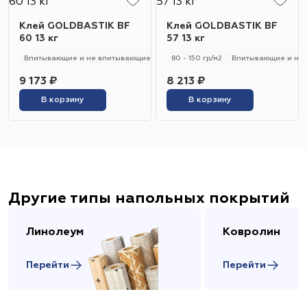
Клей GOLDBASTIK BF
Клей GOLDBASTIK BF
60 13 кг
57 13 кг
Впитывающие и не впитывающие
250 - 280 гр/м2
80 - 150 гр/м2
Универсальный
Впитывающие и не
9 173 ₽
8 213 ₽
В корзину
В корзину
Другие типы напольных покрытий
Линолеум
Ковролин
Перейти
Перейти