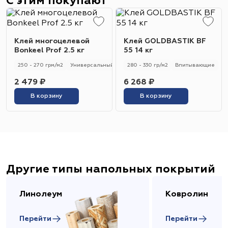
С этим покупают
Клей многоцелевой
Клей GOLDBASTIK BF
Bonkeel Prof 2.5 кг
55 14 кг
250 - 270 грм/м2
Универсальный
250 - 270 гр/м2
280 - 330 гр/м2
Впитывающие
2 479 ₽
6 268 ₽
В корзину
В корзину
Другие типы напольных покрытий
Линолеум
Ковролин
Перейти
Перейти