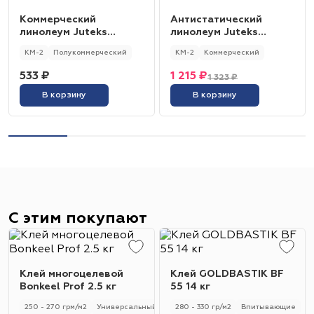
Коммерческий
Антистатический
линолеум Juteks
линолеум Juteks
Master KM2 Argo 3
Premium AS Nevada 1
КМ-2
Полукоммерческий
КМ-2
Коммерческий
533 ₽
1 215 ₽
1 323 ₽
В корзину
В корзину
С этим покупают
Клей многоцелевой
Клей GOLDBASTIK BF
Bonkeel Prof 2.5 кг
55 14 кг
250 - 270 грм/м2
Универсальный
250 - 270 гр/м2
280 - 330 гр/м2
Впитывающие