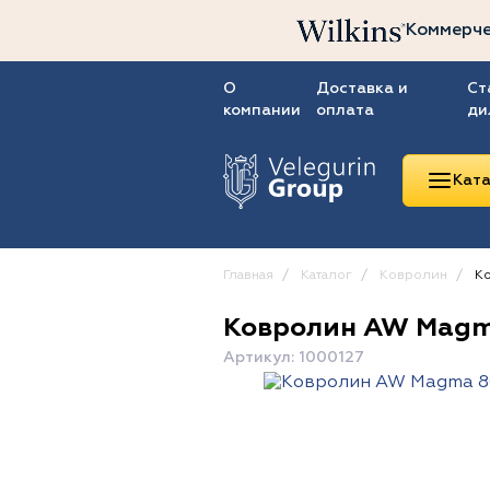
Коммерче
О
Доставка и
Ст
компании
оплата
ди
Ката
Главная
Каталог
Ковролин
Ко
Ковролин AW Magm
Линолеум
Артикул: 1000127
Ковролин
Ковровая плитка
ПВХ-плитка
Сопутствующие
товары