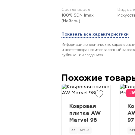
Состав ворса
Вид осн
100% SDN Imax
Искусст
(Нейлон)
Показать все характеристики
Информация о технических характеристи
и цвете товара носит справочный характ
публикации сведениях.
Похожие товар
-1
Ковровая
Ко
плитка AW
AW
Marvel 98
97
33
КМ-2
КМ