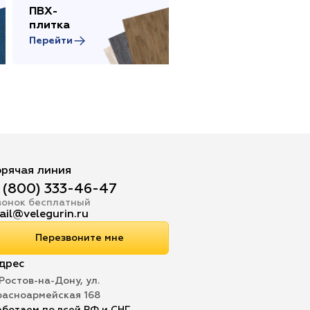
ПВХ-
Сопутствующие
плитка
товары
Перейти
Перейти
орячая линия
 (800) 333-46-47
вонок бесплатный
ail@velegurin.ru
Перезвоните мне
дрес
 Ростов-на-Дону, ул.
расноармейская 168