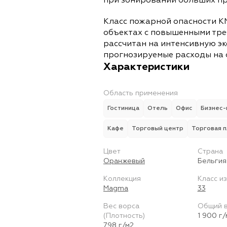
при зонировании больших пр
Класс пожарной опасности К
объектах с повышенными тре
рассчитан на интенсивную э
прогнозируемые расходы на 
Характеристики
Область применения
Гостиница
Отель
Офис
Бизнес-
Кафе
Торговый центр
Торговая 
Цвет
Страна
Оранжевый
Бельгия
Коллекция
Класс и
Magma
33
Вес ворса
Общий 
(Плотность)
1 900 г/
798 г/м2