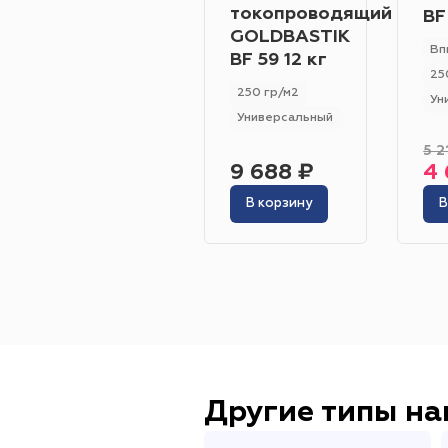
токопроводящий
BF
GOLDBASTIK
Вп
BF 59 12 кг
25
250 гр/м2
Ун
Универсальный
5 2
9 688 ₽
4 
В корзину
В
Другие типы н