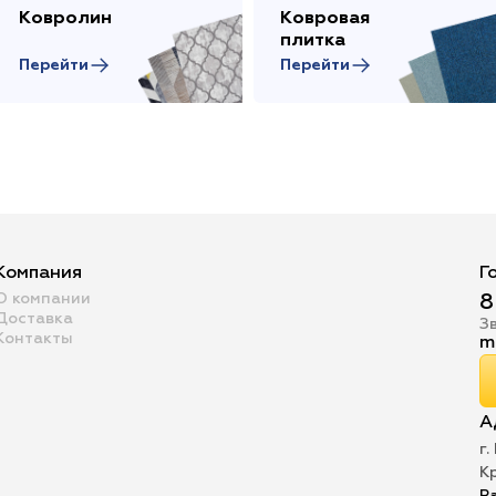
Ковролин
Ковровая
плитка
Перейти
Перейти
Компания
Г
О компании
8
Доставка
З
Контакты
m
А
г.
К