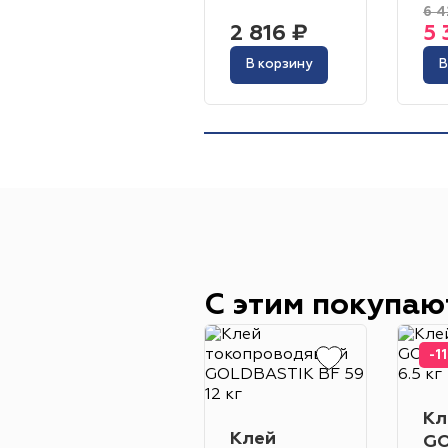
6 4
2 816 ₽
5 
В корзину
В
С этим покупаю
-1
Кл
Клей
GO