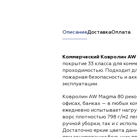
Перейти в каталог
Описание
Доставка
Оплата
Коммерческий Ковролин AW
покрытие 33 класса для комм
проходимостью. Подходит дл
пожарная безопасность и ак
эксплуатации.
Ковролин AW Magma 80 реком
офисах, банках — в любых ко
ежедневно испытывает нагруз
ворс плотностью 798 г/м2 ле
ручной уборки, так и с испо
Достаточно яркие цвета дан