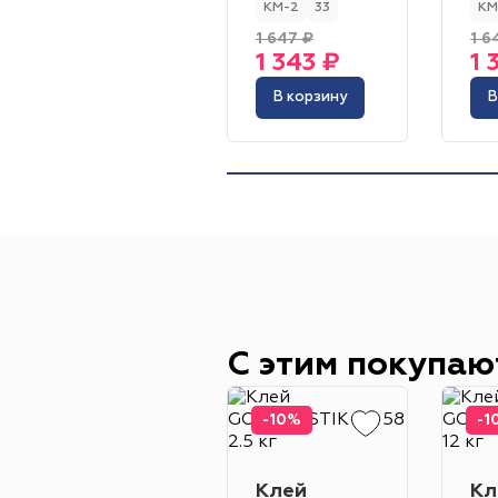
КМ-2
33
КМ
1 647 ₽
1 6
1 343 ₽
1 
В корзину
В
С этим покупаю
-10%
-1
Клей
Кл