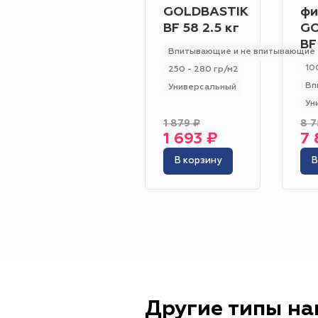
GOLDBASTIK
фи
BF 58 2.5 кг
GO
BF
Впитывающие и не впитывающие
10
250 - 280 гр/м2
Вп
Универсальный
Ун
1 879 ₽
8 7
1 693 ₽
7 
В корзину
В
Другие типы н