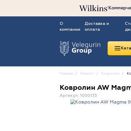
Коммерче
О
Доставка и
Ст
компании
оплата
ди
Ката
Главная
Каталог
Ковролин
Ко
Ковролин AW Magm
Линолеум
Артикул: 1000133
Ковролин
Ковровая плитка
ПВХ-плитка
Сопутствующие
товары