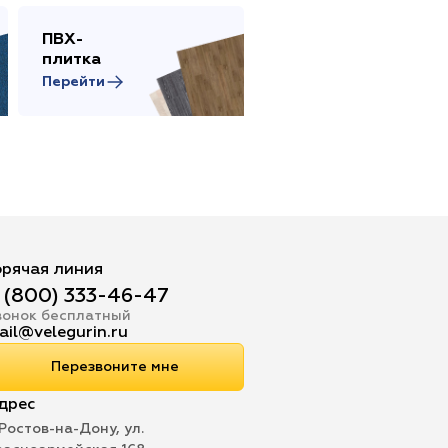
ПВХ-
Сопутствующие
плитка
товары
Перейти
Перейти
орячая линия
 (800) 333-46-47
вонок бесплатный
ail@velegurin.ru
Перезвоните мне
дрес
 Ростов-на-Дону, ул.