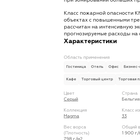
при зонировании больших пр
Класс пожарной опасности К
объектах с повышенными тре
рассчитан на интенсивную э
прогнозируемые расходы на 
Характеристики
Область применения
Гостиница
Отель
Офис
Бизнес-
Кафе
Торговый центр
Торговая 
Цвет
Страна
Серый
Бельгия
Коллекция
Класс и
Magma
33
Вес ворса
Общий 
(Плотность)
1 900 г/
798 г/м2