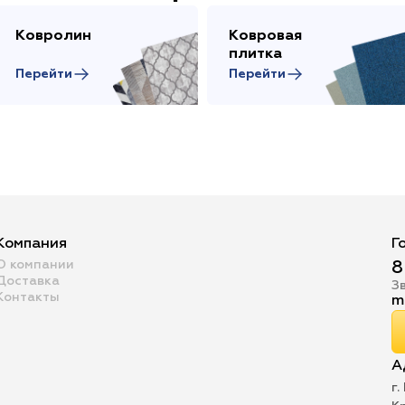
Ковролин
Ковровая
плитка
Перейти
Перейти
Компания
Г
О компании
8
Доставка
З
Контакты
m
А
г.