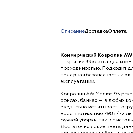
Перейти в каталог
Описание
Доставка
Оплата
Коммерческий Ковролин AW
покрытие 33 класса для комм
проходимостью. Подходит дл
пожарная безопасность и ак
эксплуатации.
Ковролин AW Magma 95 реком
офисах, банках — в любых ко
ежедневно испытывает нагруз
ворс плотностью 798 г/м2 ле
ручной уборки, так и с испо
Достаточно яркие цвета дан