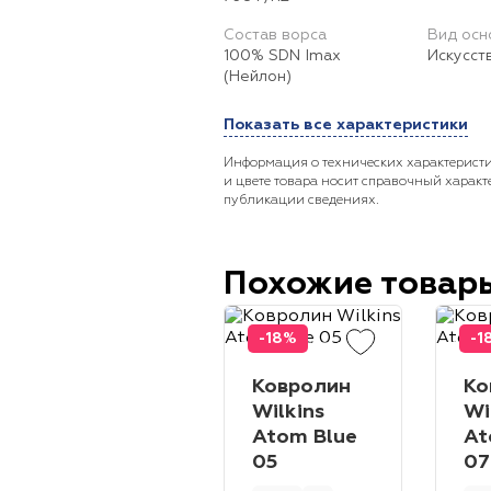
Состав ворса
Вид осн
100% SDN Imax
Искусст
(Нейлон)
Показать все характеристики
Информация о технических характеристи
и цвете товара носит справочный характ
публикации сведениях.
Похожие товар
-18%
-1
Ковролин
Ко
Wilkins
Wi
Atom Blue
At
05
07