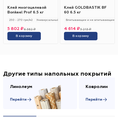
Клей многоцелевой
Клей GOLDBASTIK BF
Bonkeel Prof 6.5 кг
60 6.5 кг
250 - 270 грм/м2
Универсальный
250 - 270 гр/м2
Впитывающие и не впитывающие
5 802 ₽
4 614 ₽
6 382 ₽
5 213 ₽
В корзину
В корзину
Другие типы напольных покрытий
Линолеум
Ковролин
Перейти
Перейти