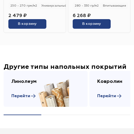
250 - 270 грм/м2
Универсальный
250 - 270 гр/м2
280 - 330 гр/м2
Впитывающие
2 479 ₽
6 268 ₽
В корзину
В корзину
Другие типы напольных покрытий
Линолеум
Ковролин
Перейти
Перейти