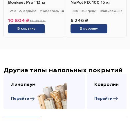
Bonkeel Prof 13 кг
NaPol FIX 100 15 кг
250 - 270 грм/м2
Универсальный
250 - 270 гр/м2
280 - 330 гр/м2
Впитывающие
10 804 ₽
6 246 ₽
12 424 ₽
В корзину
В корзину
Другие типы напольных покрытий
Линолеум
Ковролин
Перейти
Перейти