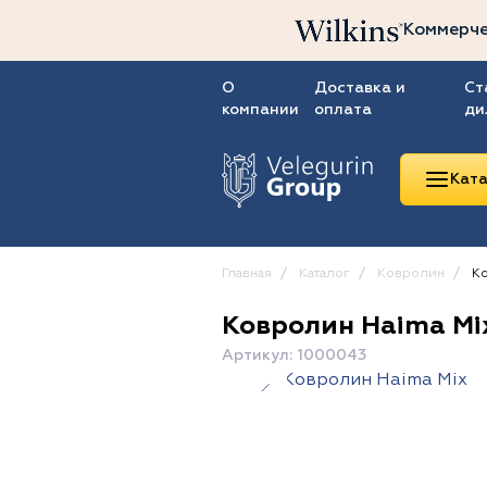
Коммерче
О
Доставка и
Ст
компании
оплата
ди
Ката
Главная
Каталог
Ковролин
Ко
Ковролин Haima Mi
Линолеум
Артикул: 1000043
Ковролин
Ковровая плитка
ПВХ-плитка
Сопутствующие
товары