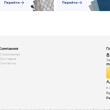
Перейти
Перейти
Компания
Г
О компании
8
Доставка
З
Контакты
m
А
г.
К
Р