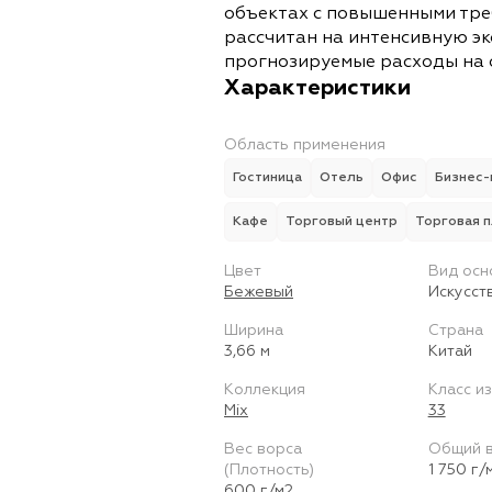
объектах с повышенными тре
рассчитан на интенсивную э
прогнозируемые расходы на 
Характеристики
Область применения
Гостиница
Отель
Офис
Бизнес-
Кафе
Торговый центр
Торговая 
Цвет
Вид осн
Бежевый
Искусст
Ширина
Страна
3,66 м
Китай
Коллекция
Класс и
Mix
33
Вес ворса
Общий 
(Плотность)
1 750 г/
600 г/м2