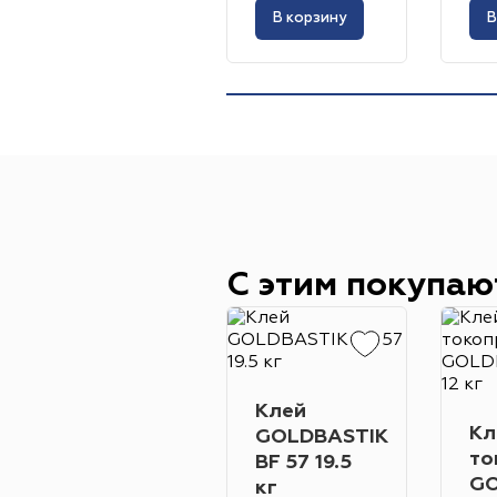
В корзину
В
С этим покупаю
Клей
Кл
GOLDBASTIK
то
BF 57 19.5
GO
кг