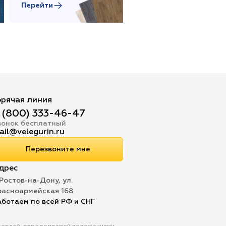
Перейти
Перейти
орячая линия
 (800) 333-46-47
вонок бесплатный
ail@velegurin.ru
Перезвоните мне
дрес
 Ростов-на-Дону, ул.
расноармейская 168
аботаем по всей РФ и СНГ