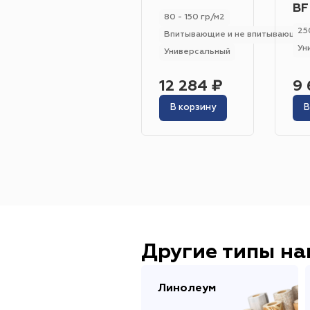
BF
80 - 150 гр/м2
25
Впитывающие и не впитывающие
Ун
Универсальный
12 284 ₽
9 
В корзину
В
Другие типы н
Линолеум