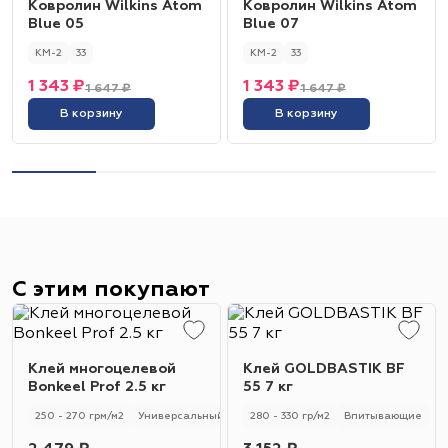
Ковролин Wilkins Atom
Ковролин Wilkins Atom
Blue 05
Blue 07
КМ-2
33
КМ-2
33
1 343 ₽
1 343 ₽
1 647 ₽
1 647 ₽
В корзину
В корзину
С этим покупают
Клей многоцелевой
Клей GOLDBASTIK BF
Bonkeel Prof 2.5 кг
55 7 кг
250 - 270 грм/м2
Универсальный
250 - 270 гр/м2
280 - 330 гр/м2
Впитывающие