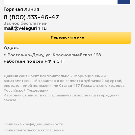
Горячая линия
8 (800) 333-46-47
Звонок бесплатный
mail@velegurin.ru
Перезвоните мне
Адрес
г. Ростов-на-Дону, ул. Красноармейская 168
Работаем по всей РФ и СНГ
Данный сайт носит исключительно информационный и
ознакомительный характер и не является публичной офертой,
определяемой положениями Статьи 437 Гражданского кодекса
Российской Федерации.
Итоговая стоимость согласовывается после подтверждения
заказа.
Политика конфиденциальности
Пользовательское соглашение